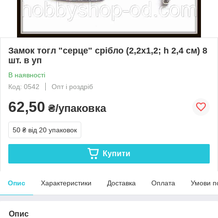
Замок тогл "серце" срібло (2,2х1,2; h 2,4 см) 8
шт. в уп
В наявності
Код: 0542
Опт і роздріб
62,50
₴/упаковка
50 ₴
від 20 упаковок
Купити
Опис
Характеристики
Доставка
Оплата
Умови п
Опис