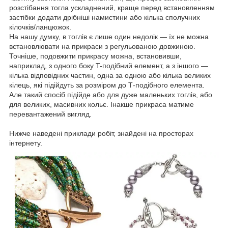
розстібання тогла ускладнений, краще перед встановленням
застібки додати дрібніші намистини або кілька сполучних
кілочків/ланцюжок.
На нашу думку, в тоглів є лише один недолік — їх не можна
встановлювати на прикраси з регульованою довжиною.
Точніше, подовжити прикрасу можна, встановивши,
наприклад, з одного боку T-подібний елемент, а з іншого —
кілька відповідних частин, одна за одною або кілька великих
кілець, які підійдуть за розміром до Т-подібного елемента.
Але такий спосіб підійде або для дуже маленьких тоглів, або
для великих, масивних кольє. Інакше прикраса матиме
перевантажений вигляд.
Нижче наведені приклади робіт, знайдені на просторах
інтернету.