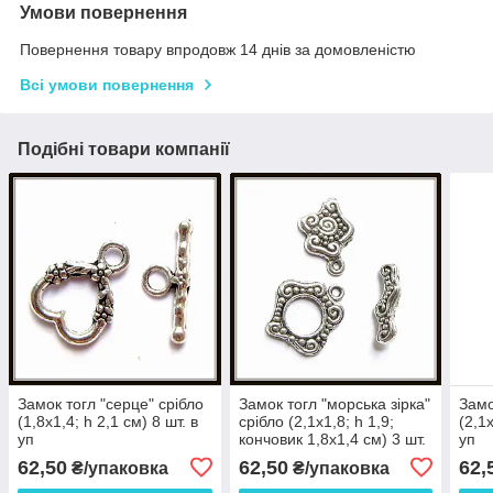
Умови повернення
Повернення товару впродовж 14 днів за домовленістю
Всі умови повернення
Подібні товари компанії
Замок тогл "серце" срібло
Замок тогл "морська зірка"
Замо
(1,8х1,4; h 2,1 см) 8 шт. в
срібло (2,1х1,8; h 1,9;
(2,1х
уп
кончовик 1,8х1,4 см) 3 шт.
уп
в уп
62,50
62,50
62,
₴/упаковка
₴/упаковка