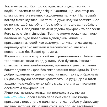
Тогли — це застібки, що складаються з двох частин: Т-
подібної палички та відповідної частини, що має отвір на
кілька міліметрів менше, ніж довжина палички. На перший
погляд може здатися, що тогл не дуже надійна застібка. Але
це не так. Щоб застебнути/розстебнути поштовх, необхідно
повернути Т-подібний елемент уздовж прикраси та провести
його крізь отвір у відповідь. Тогл не зможе розкритися, поки
паличка не буде повернена відповідним чином. У
прикрашенні ж, особливо важкому, паличка тогла завжди є
перпендикулярно нитками й малоймовірно, що вона
повернеться без Вашої допомоги.
Форма тогли може бути найбільш різноманітною. Найчастіше
трапляються тогли на одну нитку. Але бувають і тогли з
кількома петельками/отворами, призначені для створення
багаторядних прикрас без використання перехідників. Тогли
добре підходять як для прикрас на шию, так і для браслетів
(їх досить зручно застібати/розстібати на руці). Деякі тогли
завдяки незвичайному дизайну можуть стати центральним
елементом прикрашання.
Якщо тогл встановлюється на прикрасу з великими
намистинами
, обов'язково переконайтеся, що кінець
прикраси з повернутою паличкою тогла пройде у відповідну
частину застібки. Якщо виявиться, що процес застібання/