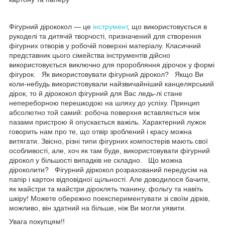
Фігурний дірококол — це
інструмент
, що використовується в
рукоделі та дитячій творчості, призначений для створення
фігурних отворів у робочій поверхні матеріалу. Класичний
представник цього сімейства інструментів дійсно
використовується виключно для проробляння дірочок у формі
фігурок. Як використовувати фігурний дірокол? Якщо Ви
коли-небудь використовували найзвичайніший канцелярський
дірок, то й дірококол фігурний для Вас ледь-лі стане
непереборною перешкодою на шляху до успіху. Принцип
абсолютно той самий: робоча поверхня вставляється між
пазами пристрою й опускається важіль. Характерний лужок
говорить нам про те, що отвір зроблений і красу можна
витягати. Звісно, різні типи фігурних компостерів мають свої
особливості, але, хоч як там буде, використовувати фігурний
дірокол у більшості випадків не складно. Що можна
діроколити? Фігурний діркокол розрахований передусім на
папір і картон відповідної щільності. Але доводилося бачити,
як майстри та майстри діроклять тканину, фольгу та навіть
шкіру! Можете обережно поекспериментувати зі своїм дірків,
можливо, він здатний на більше, ніж Ви могли уявити.
Увага покупцям!!