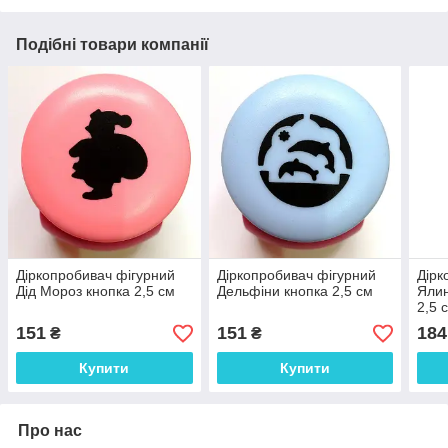
Подібні товари компанії
Діркопробивач фігурний
Діркопробивач фігурний
Дірк
Дід Мороз кнопка 2,5 см
Дельфіни кнопка 2,5 см
Ялин
2,5 
151
151
184
₴
₴
Купити
Купити
Про нас