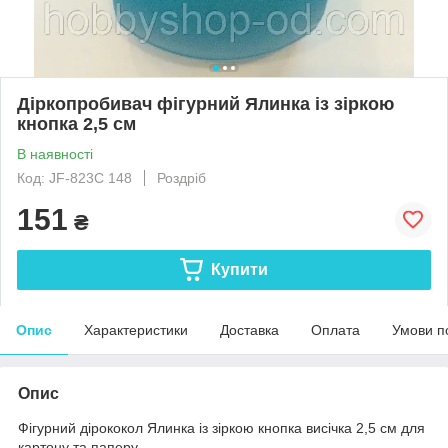
Діркопробивач фігурний Ялинка із зіркою
кнопка 2,5 см
В наявності
Код: JF-823C 148
Роздріб
151
₴
Купити
Опис
Характеристики
Доставка
Оплата
Умови п
Опис
Фігурний дірококол Ялинка із зіркою кнопка висічка 2,5 см для
картону та паперу