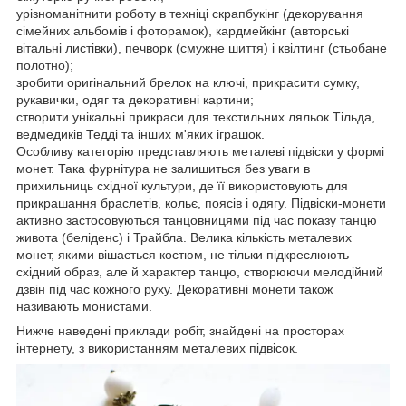
урізноманітнити роботу в техніці скрапбукінг (декорування
сімейних альбомів і фоторамок), кардмейкінг (авторські
вітальні листівки), печворк (смужне шиття) і квілтинг (стьобане
полотно);
зробити оригінальний брелок на ключі, прикрасити сумку,
рукавички, одяг та декоративні картини;
створити унікальні прикраси для текстильних ляльок Тільда,
ведмедиків Тедді та інших м'яких іграшок.
Особливу категорію представляють металеві підвіски у формі
монет. Така фурнітура не залишиться без уваги в
прихильниць східної культури, де її використовують для
прикрашання браслетів, кольє, поясів і одягу. Підвіски-монети
активно застосовуються танцовницями під час показу танцю
живота (беліденс) і Трайбла. Велика кількість металевих
монет, якими вішається костюм, не тільки підкреслюють
східний образ, але й характер танцю, створюючи мелодійний
дзвін під час кожного руху. Декоративні монети також
називають монистами.
Нижче наведені приклади робіт, знайдені на просторах
інтернету, з використанням металевих підвісок.