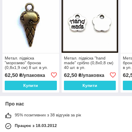
Метал. підвіска
Метал. підвіска "hand
Мета
"морозиво" бронза
made" срібло (0,8х0,8 см)
брон
(0,8х1,9 см) 8 шт. в уп.
40 шт. в уп.
в уп.
62,50
62,50
62,
₴/упаковка
₴/упаковка
Купити
Купити
Про нас
95% позитивних з 38 відгуків за рік
Працює з 18.03.2012