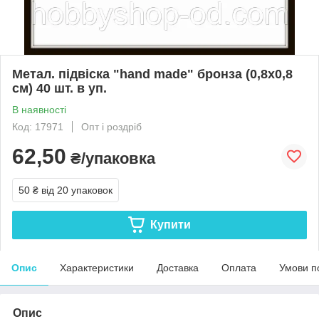
Метал. підвіска "hand made" бронза (0,8х0,8
см) 40 шт. в уп.
В наявності
Код: 17971
Опт і роздріб
62,50
₴/упаковка
50 ₴
від 20 упаковок
Купити
Опис
Характеристики
Доставка
Оплата
Умови п
Опис