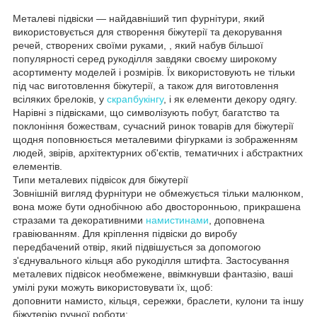
Металеві підвіски — найдавніший тип фурнітури, який
використовується для створення біжутерії та декорування
речей, створених своїми руками, , який набув більшої
популярності серед рукоділля завдяки своєму широкому
асортименту моделей і розмірів. Їх використовують не тільки
під час виготовлення біжутерії, а також для виготовлення
всіляких брелоків, у
скрапбукінгу
, і як елементи декору одягу.
Нарівні з підвісками, що символізують побут, багатство та
поклоніння божествам, сучасний ринок товарів для біжутерії
щодня поповнюється металевими фігурками із зображенням
людей, звірів, архітектурних об'єктів, тематичних і абстрактних
елементів.
Типи металевих підвісок для біжутерії
Зовнішній вигляд фурнітури не обмежується тільки малюнком,
вона може бути однобічною або двосторонньою, прикрашена
стразами та декоративними
намистинами
, доповнена
гравіюванням. Для кріплення підвіски до виробу
передбачений отвір, який підвішується за допомогою
з'єднувального кільця або рукоділля штифта. Застосування
металевих підвісок необмежене, ввімкнувши фантазію, ваші
умілі руки можуть використовувати їх, щоб:
доповнити намисто, кільця, сережки, браслети, кулони та іншу
біжутерію ручної роботи;