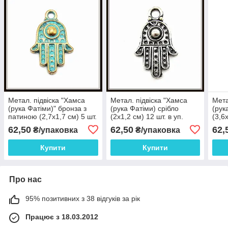
Метал. підвіска "Хамса
Метал. підвіска "Хамса
Мета
(рука Фатіми)" бронза з
(рука Фатіми) срібло
(рук
патиною (2,7х1,7 см) 5 шт.
(2х1,2 см) 12 шт. в уп.
(3,6х
в уп.
62,50
62,50
62,
₴/упаковка
₴/упаковка
Купити
Купити
Про нас
95% позитивних з 38 відгуків за рік
Працює з 18.03.2012