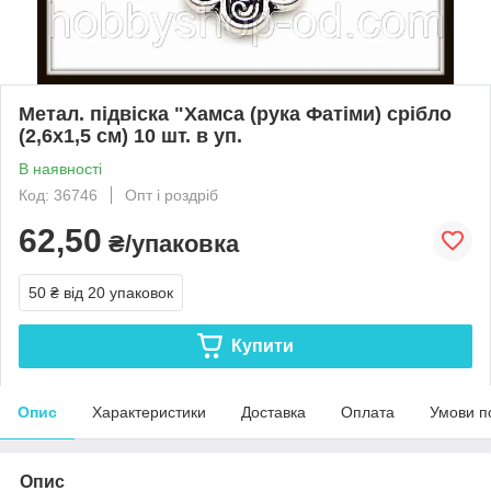
Метал. підвіска "Хамса (рука Фатіми) срібло
(2,6х1,5 см) 10 шт. в уп.
В наявності
Код: 36746
Опт і роздріб
62,50
₴/упаковка
50 ₴
від 20 упаковок
Купити
Опис
Характеристики
Доставка
Оплата
Умови п
Опис