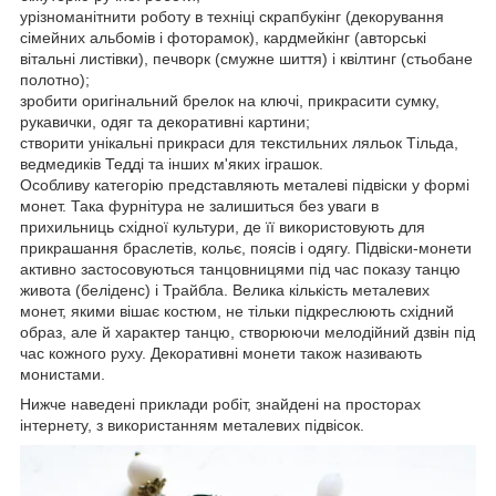
урізноманітнити роботу в техніці скрапбукінг (декорування
сімейних альбомів і фоторамок), кардмейкінг (авторські
вітальні листівки), печворк (смужне шиття) і квілтинг (стьобане
полотно);
зробити оригінальний брелок на ключі, прикрасити сумку,
рукавички, одяг та декоративні картини;
створити унікальні прикраси для текстильних ляльок Тільда,
ведмедиків Тедді та інших м'яких іграшок.
Особливу категорію представляють металеві підвіски у формі
монет. Така фурнітура не залишиться без уваги в
прихильниць східної культури, де її використовують для
прикрашання браслетів, кольє, поясів і одягу. Підвіски-монети
активно застосовуються танцовницями під час показу танцю
живота (беліденс) і Трайбла. Велика кількість металевих
монет, якими вішає костюм, не тільки підкреслюють східний
образ, але й характер танцю, створюючи мелодійний дзвін під
час кожного руху. Декоративні монети також називають
монистами.
Нижче наведені приклади робіт, знайдені на просторах
інтернету, з використанням металевих підвісок.