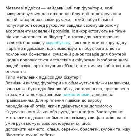
Металеві підвіски — найдавніший тип фурнітури, який
використовується для створення біжутерії та декорування
речей, створених своїми руками, , який набув більшої
популярності серед рукоділля завдяки своєму широкому
асортименту моделей і розмірів. Їх використовують не тільки
під час виготовлення біжутерії, а також для виготовлення
всіляких брелоків, у
скрапбукінгу
, і як елементи декору одягу.
Нарівні з підвісками, що символізують побут, багатство та
поклоніння божествам, сучасний ринок товарів для біжутерії
щодня поповнюється металевими фігурками із зображенням
людей, звірів, архітектурних об'єктів, тематичних і абстрактних
елементів.
Типи металевих підвісок для біжутерії
Зовнішній вигляд фурнітури не обмежується тільки малюнком,
вона може бути однобічною або двосторонньою, прикрашена
стразами та декоративними
намистинами
, доповнена
гравіюванням. Для кріплення підвіски до виробу
передбачений отвір, який підвішується за допомогою
з'єднувального кільця або рукоділля штифту. Застосування
металевих підвісок необмежене, ввімкнувши фантазію, ваші
умілі руки можуть використовувати їх, щоб:
доповнити намисто, кільця, сережки, браслети, кулони та іншу
біжутерію ручної роботи;