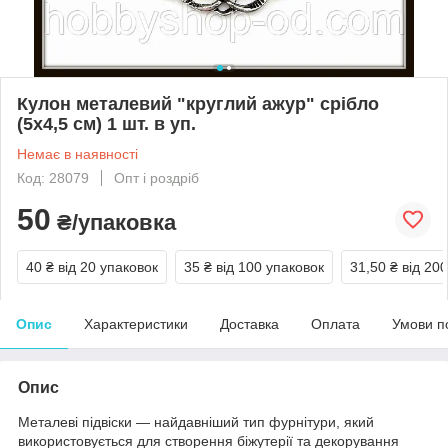
Кулон металевий "круглий ажур" срібло
(5х4,5 см) 1 шт. в уп.
Немає в наявності
Код: 28079
Опт і роздріб
50
₴/упаковка
40 ₴
від 20 упаковок
35 ₴
від 100 упаковок
31,50 ₴
від 20
Опис
Характеристики
Доставка
Оплата
Умови п
Опис
Металеві підвіски — найдавніший тип фурнітури, який
використовується для створення біжутерії та декорування