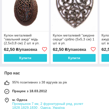
Кулон металевий
Кулон металевий "ажурне
Куло
"овальний ажур" мідь
серце" срібло (5х5,3 см) 1
ажур
(2,5х3,8 см) 2 шт. в уп.
шт. в уп.
шт. в
62,50
62,50
62,
₴/упаковка
₴/упаковка
Купити
Купити
Про нас
95% позитивних з 38 відгуків за рік
Працює з 18.03.2012
м. Одеса
Промрынок 7 км, 2 фурнитурный ряд, ролет
1828.1829,1830 , Одеса, Україна