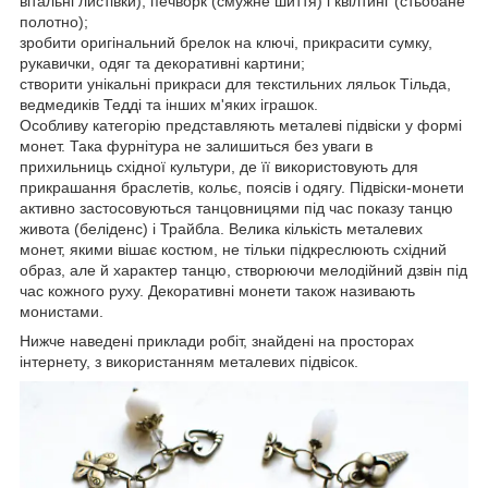
вітальні листівки), печворк (смужне шиття) і квілтинг (стьобане
полотно);
зробити оригінальний брелок на ключі, прикрасити сумку,
рукавички, одяг та декоративні картини;
створити унікальні прикраси для текстильних ляльок Тільда,
ведмедиків Тедді та інших м'яких іграшок.
Особливу категорію представляють металеві підвіски у формі
монет. Така фурнітура не залишиться без уваги в
прихильниць східної культури, де її використовують для
прикрашання браслетів, кольє, поясів і одягу. Підвіски-монети
активно застосовуються танцовницями під час показу танцю
живота (беліденс) і Трайбла. Велика кількість металевих
монет, якими вішає костюм, не тільки підкреслюють східний
образ, але й характер танцю, створюючи мелодійний дзвін під
час кожного руху. Декоративні монети також називають
монистами.
Нижче наведені приклади робіт, знайдені на просторах
інтернету, з використанням металевих підвісок.