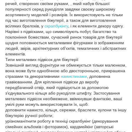
речей, створених своїми руками, , який набув більшої
популярності серед рукоділля завдяки своєму широкому
асортименту моделей і розмірів. Їх використовують не тільки
під час виготовлення біжутерії, а також для виготовлення
всіляких брелоків, у
скрапбукінгу
, і як елементи декору одягу.
Нарівні з підвісками, що символізують побут, багатство та
поклоніння божествам, сучасний ринок товарів для біжутерії
щодня поповнюється металевими фігурками із зображенням
людей, звірів, архітектурних об'єктів, тематичних і абстрактних
елементів.
Типи металевих підвісок для біжутерії
Зовнішній вигляд фурнітури не обмежується тільки малюнком,
вона може бути однобічною або двосторонньою, прикрашена
стразами та декоративними
намистинами
, доповнена
гравіюванням. Для кріплення підвіски до виробу
передбачений отвір, який підвішується за допомогою
з'єднувального кільця або рукоділля штифту. Застосування
металевих підвісок необмежене, ввімкнувши фантазію, ваші
умілі руки можуть використовувати їх, щоб:
доповнити намисто, кільця, сережки, браслети, кулони та іншу
біжутерію ручної роботи;
урізноманітнити роботу в техніці скрапбукінг (декорування
сімейних альбомів і фоторамок), кардмейкінг (авторські