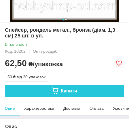
Спейсер, рондель метал., бронза (діам. 1,3
см) 25 шт. в уп.
В наявності
Код: 10202
Опт і роздріб
62,50
₴/упаковка
50 ₴
від 20 упаковок
Купити
Опис
Характеристики
Доставка
Оплата
Умови п
Опис