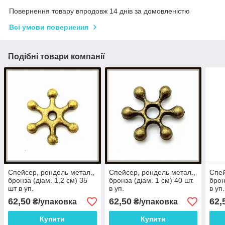
Повернення товару впродовж 14 днів за домовленістю
Всі умови повернення
Подібні товари компанії
Спейсер, рондель метал.,
Спейсер, рондель метал.,
Спей
бронза (діам. 1,2 см) 35
бронза (діам. 1 см) 40 шт.
брон
шт в уп.
в уп.
в уп.
62,50
62,50
62,
₴/упаковка
₴/упаковка
Купити
Купити