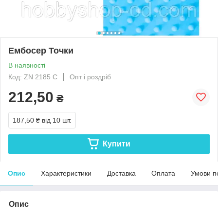
Ембосер Точки
В наявності
Код: ZN 2185 С
Опт і роздріб
212,50
₴
187,50 ₴
від 10 шт.
Купити
Опис
Характеристики
Доставка
Оплата
Умови п
Опис