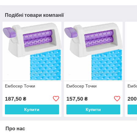
Подібні товари компанії
Ембосер Точки
Ембосер Точки
Ембо
187,50
157,50
200
₴
₴
Купити
Купити
Про нас