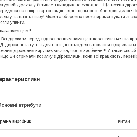
ігурний дірокол у більшості випадків не складно. Що можна діро
ередусім на папір і картон відповідної щільності. Але доводилося 
ольгу та навіть шкіру! Можете обережно поекспериментувати зі свої
могли уявити.
Увага покупцям!!
сі діроколи перед відправленням покупцеві перевіряються на прац
Д-дироколі та кутові для фото, інші моделі паковання відкриваєть
ожним діроколем вирушає висічка, яке їм зроблене!!! У такий спосіб
кщо Ви отримали посилку з діроколами, вони всі працюють, переві
арактеристики
Основні атрибути
раїна виробник
Китай