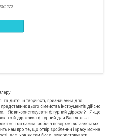
23C 272
паперу
лі та дитячій творчості, призначений для
 представник цього сімейства інструментів дійсно
рок. Як використовувати фігурний дірокол? Якщо
к, то й дірококол фігурний для Вас ледь-лі
лютно той самий: робоча поверхня вставляється
ить нам про те, що отвір зроблений і красу можна
ості, але, хоч як там буде, використовувати