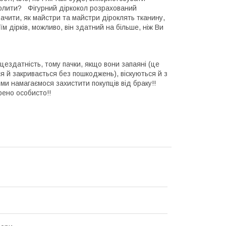
колити? Фігурний діркокол розрахований
бачити, як майстри та майстри діроклять тканину,
м дірків, можливо, він здатний на більше, ніж Ви
ездатність, тому пачки, якщо вони запаяні (це
ся й закривається без пошкоджень), віскуються й з
 ми намагаємося захистити покупців від браку!!
рено особисто!!