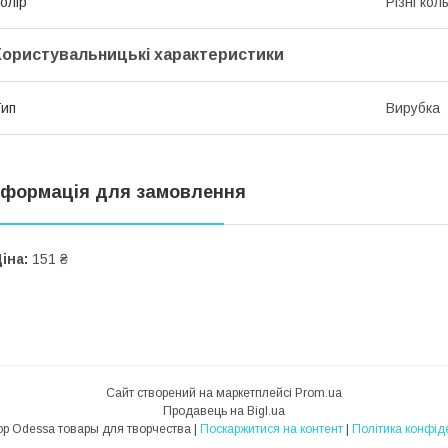
олір
Різні кол
Користувальницькі характеристики
ип
Вирубка
нформація для замовлення
іна:
151 ₴
Сайт створений на маркетплейсі
Prom.ua
Продавець на Bigl.ua
Hobby Shop Odessa товары для творчества |
Поскаржитися на контент
|
Політика конфід