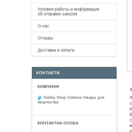
Условия работы и информация
об отправке заказов
О нас
Отзывы
Доставка и оплата
КОНТАКТИ
Ф
Hobby Shop Odessa товары для
Ф
творчества
с
в
В
с
м
в