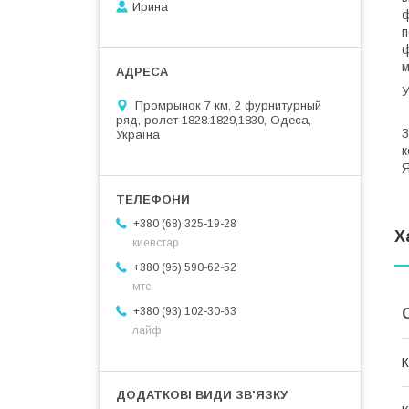
Ирина
ф
п
ф
Промрынок 7 км, 2 фурнитурный
В
ряд, ролет 1828.1829,1830, Одеса,
3
Україна
к
Я
+380 (68) 325-19-28
Х
киевстар
+380 (95) 590-62-52
мтс
+380 (93) 102-30-63
лайф
К