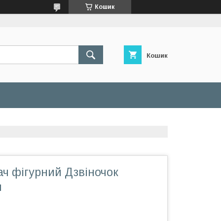
Кошик
Кошик
ч фігурний Дзвіночок
м