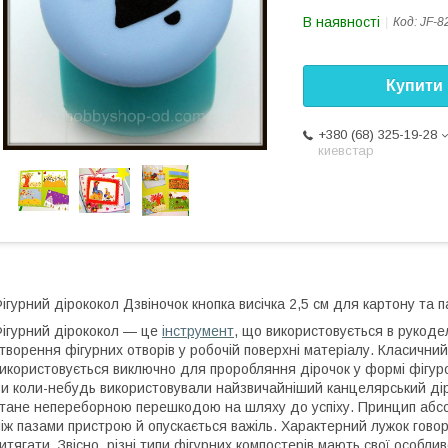
В наявності
Код:
JF-8
Купити
+380 (68) 325-19-28
киевстар
ігурний дірококол Дзвіночок кнопка висічка 2,5 см для картону та 
ігурний дірококол — це
інструмент
, що використовується в рукоде
творення фігурних отворів у робочій поверхні матеріалу. Класичний
икористовується виключно для проробляння дірочок у формі фігу
и коли-небудь використовували найзвичайніший канцелярський діро
тане непереборною перешкодою на шляху до успіху. Принцип абсо
іж пазами пристрою й опускається важіль. Характерний лужок говор
итягати. Звісно, різні типи фігурних компостерів мають свої особлив