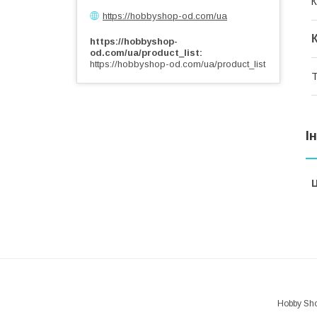
К
https://hobbyshop-od.com/ua
https://hobbyshop-
od.com/ua/product_list
https://hobbyshop-od.com/ua/product_list
Т
І
Ц