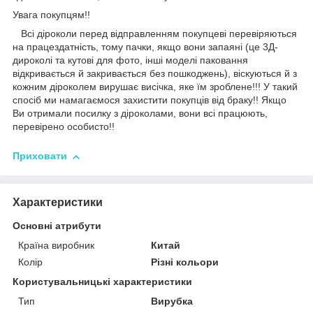
Увага покупцям!!
Всі діроколи перед відправленням покупцеві перевіряються
на працездатність, тому пачки, якщо вони запаяні (це 3Д-
дироколі та кутові для фото, інші моделі паковання
відкривається й закривається без пошкоджень), віскуються й з
кожним діроколем вирушає висічка, яке їм зроблене!!! У такий
спосіб ми намагаємося захистити покупців від браку!! Якщо
Ви отримали посилку з діроколами, вони всі працюють,
перевірено особисто!!
Приховати
Характеристики
Основні атрибути
Країна виробник
Китай
Колір
Різні кольори
Користувальницькі характеристики
Тип
Вирубка