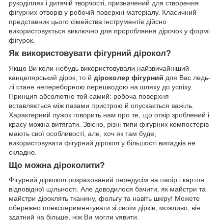
рукоділлях і дитячій творчості, призначений для створення
фігурних отворів у робочій поверхні матеріалу. Класичний
представник цього сімейства інструментів дійсно
використовується виключно для проробляння дірочок у формі
фігурок.
Як використовувати фігурний дірокол?
Якщо Ви коли-небудь використовували найзвичайніший
канцелярський дірок, то й
діроколер фігурний
для Вас ледь-
лі стане непереборною перешкодою на шляху до успіху.
Принцип абсолютно той самий: робоча поверхня
вставляється між пазами пристрою й опускається важіль.
Характерний лужок говорить нам про те, що отвір зроблений і
красу можна витягати. Звісно, різні типи фігурних компостерів
мають свої особливості, але, хоч як там буде,
використовувати фігурний дірокол у більшості випадків не
складно.
Що можна діроколити?
Фігурний діркокол розрахований передусім на папір і картон
відповідної щільності. Але доводилося бачити, як майстри та
майстри діроклять тканину, фольгу та навіть шкіру! Можете
обережно поекспериментувати зі своїм дірків, можливо, він
здатний на більше, ніж Ви могли уявити.