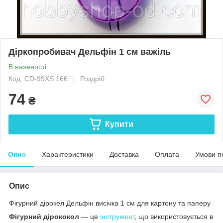
Діркопробивач Дельфін 1 см важіль
В наявності
Код: CD-99XS 166
Роздріб
74
₴
Купити
Опис
Характеристики
Доставка
Оплата
Умови п
Опис
Фігурний дірокел Дельфін висічка 1 см для картону та паперу
Фігурний дірококол
— це
інструмент
, що використовується в