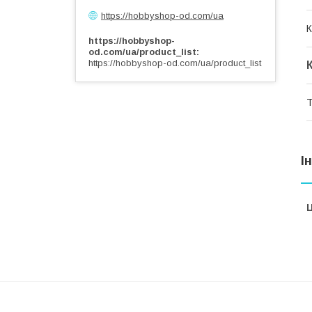
https://hobbyshop-od.com/ua
К
https://hobbyshop-
od.com/ua/product_list
https://hobbyshop-od.com/ua/product_list
Т
І
Ц