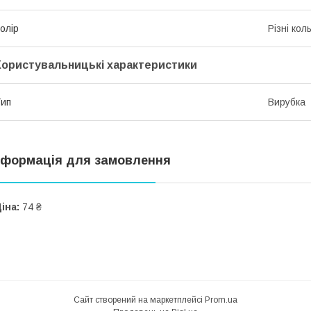
олір
Різні кол
Користувальницькі характеристики
ип
Вирубка
нформація для замовлення
іна:
74 ₴
Сайт створений на маркетплейсі
Prom.ua