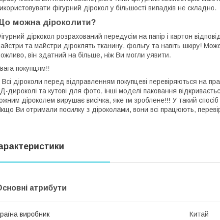
икористовувати фігурний дірокол у більшості випадків не складно.
Що можна діроколити?
ігурний діркокол розрахований передусім на папір і картон відпові
айстри та майстри діроклять тканину, фольгу та навіть шкіру! Мож
ожливо, він здатний на більше, ніж Ви могли уявити.
Увага покупцям!!
сі діроколи перед відправленням покупцеві перевіряються на прац
Д-дироколі та кутові для фото, інші моделі паковання відкриваєть
ожним діроколем вирушає висічка, яке їм зроблене!!! У такий спосіб
кщо Ви отримали посилку з діроколами, вони всі працюють, переві
арактеристики
Основні атрибути
раїна виробник
Китай