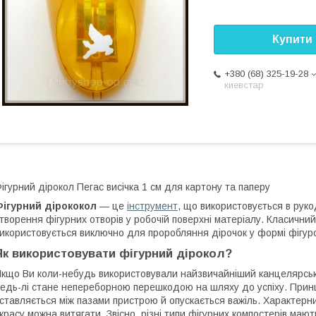
Купити
+380 (68) 325-19-28
киевстар
ігурний дірокол Пегас висічка 1 см для картону та паперу
Фігурний дірококол
— це
інструмент
, що використовується в руко
творення фігурних отворів у робочій поверхні матеріалу. Класичний
икористовується виключно для проробляння дірочок у формі фігуро
Як використовувати фігурний дірокол?
кщо Ви коли-небудь використовували найзвичайніший канцелярськ
едь-лі стане непереборною перешкодою на шляху до успіху. Прин
ставляється між пазами пристрою й опускається важіль. Характерни
 красу можна витягати. Звісно, різні типи фігурних компостерів мают