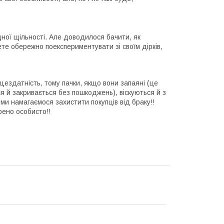
дної щільності. Але доводилося бачити, як
ете обережно поекспериментувати зі своїм дірків,
ездатність, тому пачки, якщо вони запаяні (це
ся й закривається без пошкоджень), віскуються й з
 ми намагаємося захистити покупців від браку!!
рено особисто!!