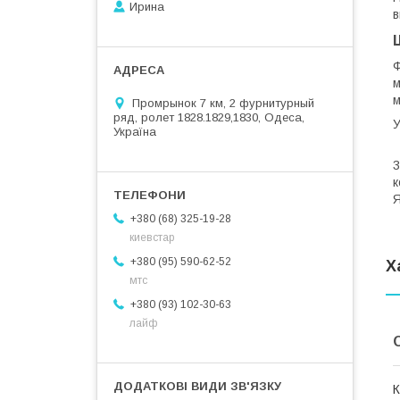
Ирина
в
Ф
м
м
Промрынок 7 км, 2 фурнитурный
ряд, ролет 1828.1829,1830, Одеса,
Україна
В
3
к
Я
+380 (68) 325-19-28
киевстар
+380 (95) 590-62-52
Х
мтс
+380 (93) 102-30-63
лайф
К