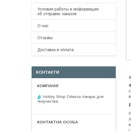
Условия работы и информация
об отправке заказов
О нас
Отзывы
Доставка и оплата
КОНТАКТИ
Ф
с
в
Hobby Shop Odessa товары для
творчества
Я
л
в
і