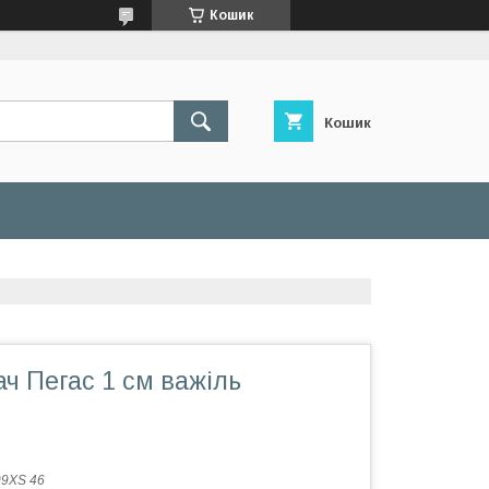
Кошик
Кошик
ч Пегас 1 см важіль
9XS 46