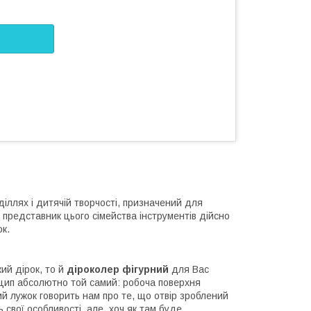
діллях і дитячій творчості, призначений для
 представник цього сімейства інструментів дійсно
к.
ий дірок, то й
діроколер фігурний
для Вас
цип абсолютно той самий: робоча поверхня
й лужок говорить нам про те, що отвір зроблений
ь свої особливості, але, хоч як там буде,