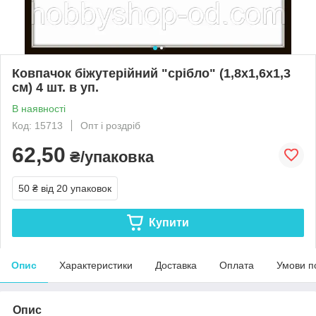
Ковпачок біжутерійний "срібло" (1,8х1,6х1,3
см) 4 шт. в уп.
В наявності
Код: 15713
Опт і роздріб
62,50
₴/упаковка
50 ₴
від 20 упаковок
Купити
Опис
Характеристики
Доставка
Оплата
Умови п
Опис