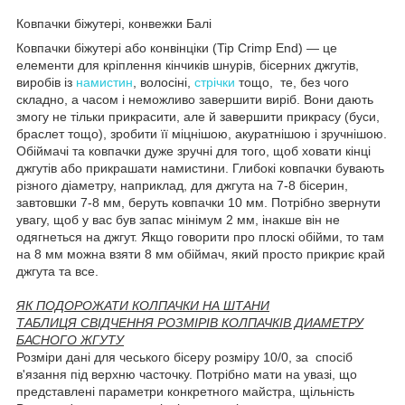
Ковпачки біжутері, конвежки Балі
Ковпачки біжутері або конвінціки (Tip Crimp End) — це
елементи для кріплення кінчиків шнурів, бісерних джгутів,
виробів із
намистин
, волосіні,
стрічки
тощо, те, без чого
складно, а часом і неможливо завершити виріб. Вони дають
змогу не тільки прикрасити, але й завершити прикрасу (буси,
браслет тощо), зробити її міцнішою, акуратнішою і зручнішою.
Обіймачі та ковпачки дуже зручні для того, щоб ховати кінці
джгутів або прикрашати намистини. Глибокі ковпачки бувають
різного діаметру, наприклад, для джгута на 7-8 бісерин,
завтовшки 7-8 мм, беруть ковпачки 10 мм. Потрібно звернути
увагу, щоб у вас був запас мінімум 2 мм, інакше він не
одягнеться на джгут. Якщо говорити про плоскі обійми, то там
на 8 мм можна взяти 8 мм обіймач, який просто прикриє край
джгута та все.
ЯК ПОДОРОЖАТИ КОЛПАЧКИ НА ШТАНИ
ТАБЛИЦЯ СВІДЧЕННЯ РОЗМІРІВ КОЛПАЧКІВ ДИАМЕТРУ
БАСНОГО ЖГУТУ
Розміри дані для чеського бісеру розміру 10/0, за спосіб
в'язання під верхню часточку. Потрібно мати на увазі, що
представлені параметри конкретного майстра, щільність