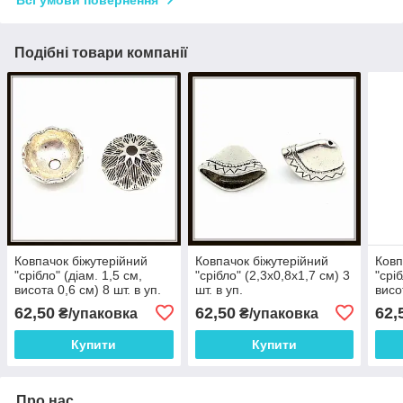
Всі умови повернення
Подібні товари компанії
Ковпачок біжутерійний
Ковпачок біжутерійний
Ковп
"срібло" (діам. 1,5 см,
"срібло" (2,3х0,8х1,7 см) 3
"срі
висота 0,6 см) 8 шт. в уп.
шт. в уп.
висо
62,50
62,50
62,
₴/упаковка
₴/упаковка
Купити
Купити
Про нас