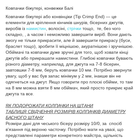
Ковпачки біжутері, конвежки Балі
Ковпачки біжутері або конвінціки (Tip Crimp End) — це
елементи для кріплення кінчиків шнурів, бісерних джгутів,
виробів із
намистин
, волосіні,
стрічки
тощо, те, без чого
складно, , а часом і неможливо завершити виріб. Вони дають
змогу не тільки прикрасити, але й завершити прикрасу (буси,
браслет тощо), зробити її міцнішою, акуратнішою і зручнішою.
Обіймачі та ковпачки дуже зручні для того, щоб ховати кінці
джгутів або прикрашати намистини. Глибокі ковпачки бувають
різного діаметру, наприклад, для джгута на 7-8 бісерин,
завтовшки 7-8 мм, беруть ковпачки 10 мм. Потрібно звернути
увагу, щоб у вас був запас мінімум у 2 мм, інакше він не
одягнеться на джгут. Якщо говорити про плоскі обійми, то там
на 8 мм можна взяти 8 мм обіймач, який просто прикриє край
джгута та все.
ЯК ПОДОРОЖАТИ КОЛПАЧКИ НА ШТАНИ
ТАБЛИЦЯ СВІДЧЕННЯ РОЗМІРІВ КОЛПАЧКІВ ДИАМЕТРУ
БАСНОГО ШТАНУ
Розміри дані для чеського бісеру розміру 10/0, за спосіб
в'язання під верхню часточку. Потрібно мати на увазі, що
представлені параметри конкретного майстра, щільність