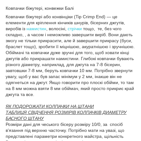
Ковпачки біжутері, конвежки Балі
Ковпачки біжутері або конвінціки (Tip Crimp End) — це
елементи для кріплення кінчиків шнурів, бісерних джгутів,
виробів із
намистин
, волосіні,
стрічки
тощо, те, без чого
складно, , а часом і неможливо завершити виріб. Вони дають
змогу не тільки прикрасити, але й завершити прикрасу (буси,
браслет тощо), зробити її міцнішою, акуратнішою і зручнішою.
Обіймачі та ковпачки дуже зручні для того, щоб ховати кінці
джгутів або прикрашати намистини. Глибокі ковпачки бувають
різного діаметру, наприклад, для джгута на 7-8 бісерин,
завтовшки 7-8 мм, беруть ковпачки 10 мм. Потрібно звернути
увагу, щоб у вас був запас мінімум у 2 мм, інакше він не
одягнеться на джгут. Якщо говорити про плоскі обійми, то там
на 8 мм можна взяти 8 мм обіймач, який просто прикриє край
джгута та все.
ЯК ПОДОРОЖАТИ КОЛПАЧКИ НА ШТАНИ
ТАБЛИЦЯ СВІДЧЕННЯ РОЗМІРІВ КОЛПАЧКІВ ДИАМЕТРУ
БАСНОГО ШТАНУ
Розміри дані для чеського бісеру розміру 10/0, за спосіб
в'язання під верхню часточку. Потрібно мати на увазі, що
представлені параметри конкретного майстра, щільність