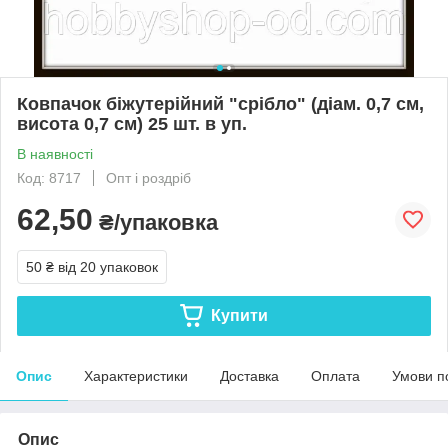
Ковпачок біжутерійний "срібло" (діам. 0,7 см,
висота 0,7 см) 25 шт. в уп.
В наявності
Код: 8717
Опт і роздріб
62,50
₴/упаковка
50 ₴
від 20 упаковок
Купити
Опис
Характеристики
Доставка
Оплата
Умови п
Опис