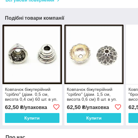
Всі умови повернення
Подібні товари компанії
Ковпачок біжутерійний
Ковпачок біжутерійний
Ковп
"срібло" (діам. 0,5 см,
"срібло" (діам. 1,5 см,
"бро
висота 0,4 см) 60 шт. в уп.
висота 0,6 см) 8 шт. в уп.
висо
62,50
62,50
62,
₴/упаковка
₴/упаковка
Купити
Купити
Про нас