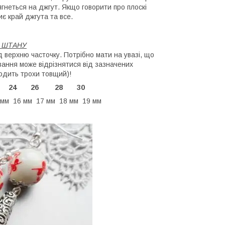
дягнеться на джгут. Якщо говорити про плоскі
иє край джгута та все.
О ШТАНУ
ід верхню часточку. Потрібно мати на увазі, що
зання може відрізнятися від зазначених
ходить трохи товщий)!
 22 24 26 28 30
 мм 16 мм 17 мм 18 мм 19 мм