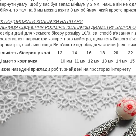
вернути увагу, щоб у вас був запас мінімум у 2 мм, інакше він не о
бійми, то там на 8 мм можна взяти 8 мм обіймач, який просто прикр
ЯК ПОДОРОЖАТИ КОЛПАЧКИ НА ШТАНИ
ТАБЛИЦЯ СВІДЧЕННЯ РОЗМІРІВ КОЛПАЧКІВ ДИАМЕТРУ БАСНОГ
озміри дані для чеського бісеру розміру 10/0, за спосіб в'язання п
редставлені параметри конкретного майстра, щільність Вашого в'я
араметрів, особливо якщо Ви в'яжете під обидві часточки (певт ви
Кількість бісерин у колі 12 14 16 18 20
Діаметр ковпачка
10 мм 11 мм 12 мм 13 мм 14 мм 15
ижче наведені приклади робіт, знайдені на просторах інтернету