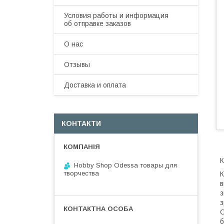
Условия работы и информация
об отправке заказов
О нас
Отзывы
Доставка и оплата
КОНТАКТИ
К
Hobby Shop Odessa товары для
творчества
К
в
з
з
О
б