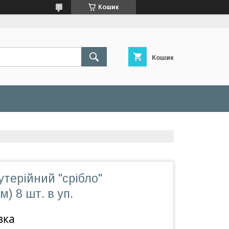
Кошик
Кошик
утерійний "срібло"
м) 8 шт. в уп.
вка