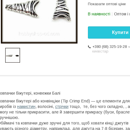
Показати оптові ціни
В наявності
Оптом і 
Купити
+380 (68) 325-19-28
киевстар
овпачки біжутері, конвежки Балі
овпачки біжутері або конвінціки (Tip Crimp End) — це елементи для к
иробів із
намистин
, волосіні,
стрічки
тощо, те, без чого складно, , 
могу не тільки прикрасити, але й завершити прикрасу (буси, брасле
ручнішою.
біймачі та ковпачки дуже зручні для того, щоб ховати кінці джгуті
увають різного діаметру, наприклад, для джгута на 7-8 бісерин, за