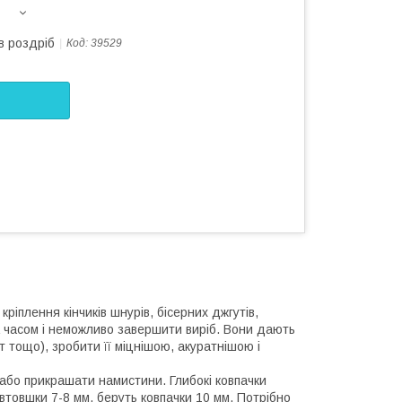
в роздріб
Код:
39529
ріплення кінчиків шнурів, бісерних джгутів,
а часом і неможливо завершити виріб. Вони дають
т тощо), зробити її міцнішою, акуратнішою і
в або прикрашати намистини. Глибокі ковпачки
втовшки 7-8 мм, беруть ковпачки 10 мм. Потрібно