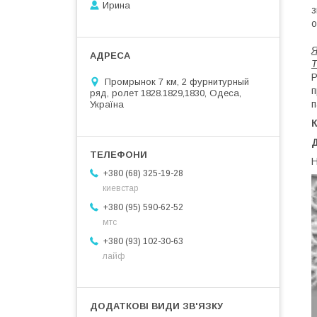
Ирина
з
о
Р
Промрынок 7 км, 2 фурнитурный
п
ряд, ролет 1828.1829,1830, Одеса,
п
Україна
Н
+380 (68) 325-19-28
киевстар
+380 (95) 590-62-52
мтс
+380 (93) 102-30-63
лайф