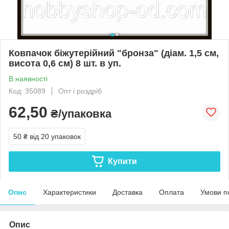
Ковпачок біжутерійний "бронза" (діам. 1,5 см,
висота 0,6 см) 8 шт. в уп.
В наявності
Код: 35089
Опт і роздріб
62,50
₴/упаковка
50 ₴
від 20 упаковок
Купити
Опис
Характеристики
Доставка
Оплата
Умови п
Опис