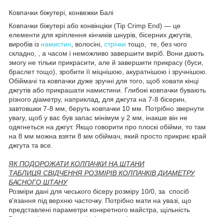
Ковпачки біжутері, конвежки Балі
Ковпачки біжутері або конвінціки (Tip Crimp End) — це
елементи для кріплення кінчиків шнурів, бісерних джгутів,
виробів із
намистин
, волосіні,
стрічки
тощо, те, без чого
складно, , а часом і неможливо завершити виріб. Вони дають
змогу не тільки прикрасити, але й завершити прикрасу (буси,
браслет тощо), зробити її міцнішою, акуратнішою і зручнішою.
Обіймачі та ковпачки дуже зручні для того, щоб ховати кінці
джгутів або прикрашати намистини. Глибокі ковпачки бувають
різного діаметру, наприклад, для джгута на 7-8 бісерин,
завтовшки 7-8 мм, беруть ковпачки 10 мм. Потрібно звернути
увагу, щоб у вас був запас мінімум у 2 мм, інакше він не
одягнеться на джгут. Якщо говорити про плоскі обійми, то там
на 8 мм можна взяти 8 мм обіймач, який просто прикриє край
джгута та все.
ЯК ПОДОРОЖАТИ КОЛПАЧКИ НА ШТАНИ
ТАБЛИЦЯ СВІДЧЕННЯ РОЗМІРІВ КОЛПАЧКІВ ДИАМЕТРУ
БАСНОГО ШТАНУ
Розміри дані для чеського бісеру розміру 10/0, за спосіб
в'язання під верхню часточку. Потрібно мати на увазі, що
представлені параметри конкретного майстра, щільність