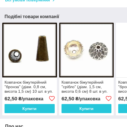
Всі умови повернення
Подібні товари компанії
Ковпачок біжутерійний
Ковпачок біжутерійний
Ковп
"бронза" (діам. 0,8 см,
"срібло" (діам. 1,5 см,
"бро
висота 1,5 см) 10 шт. в уп.
висота 0,6 см) 8 шт. в уп.
висо
62,50
62,50
62,
₴/упаковка
₴/упаковка
Купити
Купити
Про нас