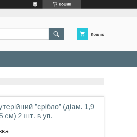
Кошик
Кошик
терійний "срібло" (діам. 1,9
5 см) 2 шт. в уп.
вка