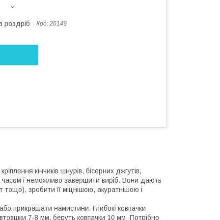
в роздріб
Код:
20149
ріплення кінчиків шнурів, бісерних джгутів,
а часом і неможливо завершити виріб. Вони дають
т тощо), зробити її міцнішою, акуратнішою і
в або прикрашати намистини. Глибокі ковпачки
втовшки 7-8 мм, беруть ковпачки 10 мм. Потрібно