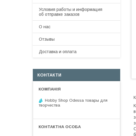
Условия работы и информация
об отправке заказов
О нас
Отзывы
Доставка и оплата
КОНТАКТИ
К
Hobby Shop Odessa товары для
творчества
К
в
з
з
О
б