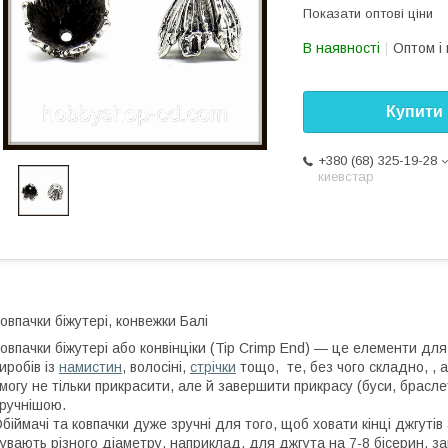
Показати оптові ціни
В наявності
Оптом і 
Купити
+380 (68) 325-19-28
киевстар
овпачки біжутері, конвежки Балі
овпачки біжутері або конвінціки (Tip Crimp End) — це елементи для к
иробів із
намистин
, волосіні,
стрічки
тощо, те, без чого складно, , 
могу не тільки прикрасити, але й завершити прикрасу (буси, брасле
ручнішою.
біймачі та ковпачки дуже зручні для того, щоб ховати кінці джгуті
увають різного діаметру, наприклад, для джгута на 7-8 бісерин, за