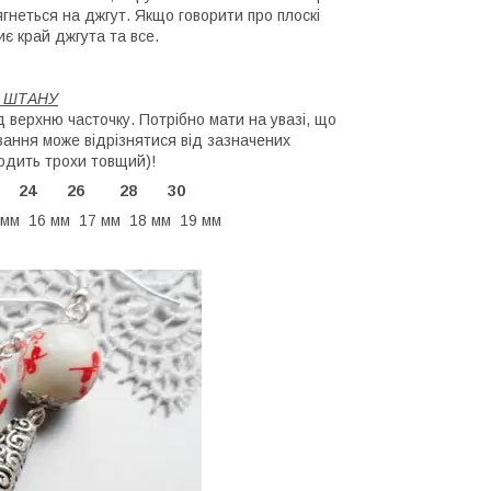
дягнеться на джгут. Якщо говорити про плоскі
иє край джгута та все.
О ШТАНУ
ід верхню часточку. Потрібно мати на увазі, що
зання може відрізнятися від зазначених
ходить трохи товщий)!
 22 24 26 28 30
 мм 16 мм 17 мм 18 мм 19 мм