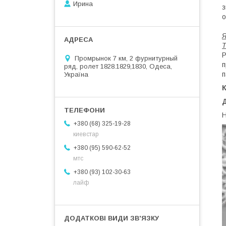
Ирина
з
о
Р
Промрынок 7 км, 2 фурнитурный
п
ряд, ролет 1828.1829,1830, Одеса,
п
Україна
Н
+380 (68) 325-19-28
киевстар
+380 (95) 590-62-52
мтс
+380 (93) 102-30-63
лайф