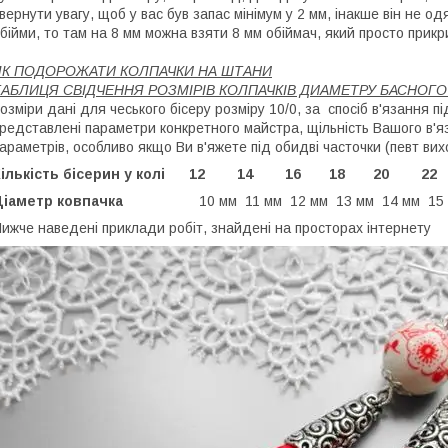
вернути увагу, щоб у вас був запас мінімум у 2 мм, інакше він не о
бійми, то там на 8 мм можна взяти 8 мм обіймач, який просто прикр
ЯК ПОДОРОЖАТИ КОЛПАЧКИ НА ШТАНИ
ТАБЛИЦЯ СВІДЧЕННЯ РОЗМІРІВ КОЛПАЧКІВ ДИАМЕТРУ БАСНОГ
озміри дані для чеського бісеру розміру 10/0, за спосіб в'язання п
редставлені параметри конкретного майстра, щільність Вашого в'я
араметрів, особливо якщо Ви в'яжете під обидві часточки (певт ви
Кількість бісерин у колі 12 14 16 18 20
Діаметр ковпачка
10 мм 11 мм 12 мм 13 мм 14 мм 15
ижче наведені приклади робіт, знайдені на просторах інтернету