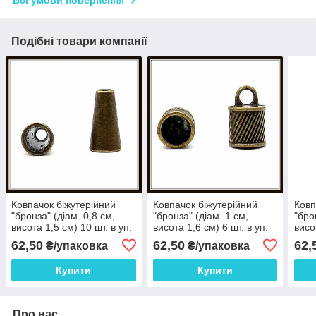
Всі умови повернення
Подібні товари компанії
Ковпачок біжутерійний
Ковпачок біжутерійний
Ковп
"бронза" (діам. 0,8 см,
"бронза" (діам. 1 см,
"бро
висота 1,5 см) 10 шт. в уп.
висота 1,6 см) 6 шт. в уп.
висо
62,50
62,50
62,
₴/упаковка
₴/упаковка
Купити
Купити
Про нас