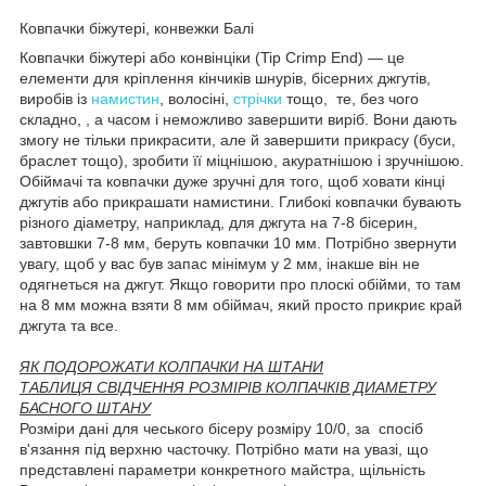
Ковпачки біжутері, конвежки Балі
Ковпачки біжутері або конвінціки (Tip Crimp End) — це
елементи для кріплення кінчиків шнурів, бісерних джгутів,
виробів із
намистин
, волосіні,
стрічки
тощо, те, без чого
складно, , а часом і неможливо завершити виріб. Вони дають
змогу не тільки прикрасити, але й завершити прикрасу (буси,
браслет тощо), зробити її міцнішою, акуратнішою і зручнішою.
Обіймачі та ковпачки дуже зручні для того, щоб ховати кінці
джгутів або прикрашати намистини. Глибокі ковпачки бувають
різного діаметру, наприклад, для джгута на 7-8 бісерин,
завтовшки 7-8 мм, беруть ковпачки 10 мм. Потрібно звернути
увагу, щоб у вас був запас мінімум у 2 мм, інакше він не
одягнеться на джгут. Якщо говорити про плоскі обійми, то там
на 8 мм можна взяти 8 мм обіймач, який просто прикриє край
джгута та все.
ЯК ПОДОРОЖАТИ КОЛПАЧКИ НА ШТАНИ
ТАБЛИЦЯ СВІДЧЕННЯ РОЗМІРІВ КОЛПАЧКІВ ДИАМЕТРУ
БАСНОГО ШТАНУ
Розміри дані для чеського бісеру розміру 10/0, за спосіб
в'язання під верхню часточку. Потрібно мати на увазі, що
представлені параметри конкретного майстра, щільність