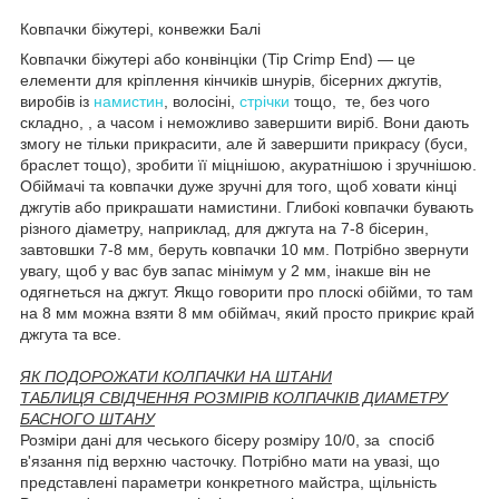
Ковпачки біжутері, конвежки Балі
Ковпачки біжутері або конвінціки (Tip Crimp End) — це
елементи для кріплення кінчиків шнурів, бісерних джгутів,
виробів із
намистин
, волосіні,
стрічки
тощо, те, без чого
складно, , а часом і неможливо завершити виріб. Вони дають
змогу не тільки прикрасити, але й завершити прикрасу (буси,
браслет тощо), зробити її міцнішою, акуратнішою і зручнішою.
Обіймачі та ковпачки дуже зручні для того, щоб ховати кінці
джгутів або прикрашати намистини. Глибокі ковпачки бувають
різного діаметру, наприклад, для джгута на 7-8 бісерин,
завтовшки 7-8 мм, беруть ковпачки 10 мм. Потрібно звернути
увагу, щоб у вас був запас мінімум у 2 мм, інакше він не
одягнеться на джгут. Якщо говорити про плоскі обійми, то там
на 8 мм можна взяти 8 мм обіймач, який просто прикриє край
джгута та все.
ЯК ПОДОРОЖАТИ КОЛПАЧКИ НА ШТАНИ
ТАБЛИЦЯ СВІДЧЕННЯ РОЗМІРІВ КОЛПАЧКІВ ДИАМЕТРУ
БАСНОГО ШТАНУ
Розміри дані для чеського бісеру розміру 10/0, за спосіб
в'язання під верхню часточку. Потрібно мати на увазі, що
представлені параметри конкретного майстра, щільність