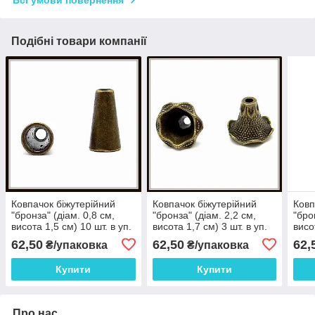
Всі умови повернення
Подібні товари компанії
Ковпачок біжутерійний
Ковпачок біжутерійний
Ковп
"бронза" (діам. 0,8 см,
"бронза" (діам. 2,2 см,
"бро
висота 1,5 см) 10 шт. в уп.
висота 1,7 см) 3 шт. в уп.
висо
62,50
62,50
62,
₴/упаковка
₴/упаковка
Купити
Купити
Про нас