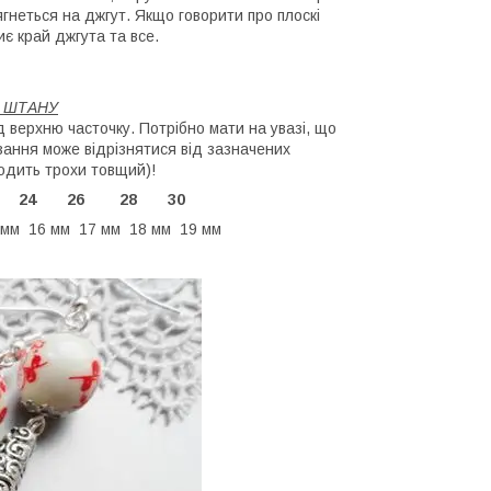
дягнеться на джгут. Якщо говорити про плоскі
иє край джгута та все.
О ШТАНУ
ід верхню часточку. Потрібно мати на увазі, що
зання може відрізнятися від зазначених
ходить трохи товщий)!
 22 24 26 28 30
 мм 16 мм 17 мм 18 мм 19 мм