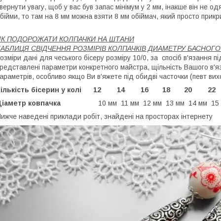
вернути увагу, щоб у вас був запас мінімум у 2 мм, інакше він не о
бійми, то там на 8 мм можна взяти 8 мм обіймач, який просто прикр
ЯК ПОДОРОЖАТИ КОЛПАЧКИ НА ШТАНИ
ТАБЛИЦЯ СВІДЧЕННЯ РОЗМІРІВ КОЛПАЧКІВ ДИАМЕТРУ БАСНОГ
озміри дані для чеського бісеру розміру 10/0, за спосіб в'язання п
редставлені параметри конкретного майстра, щільність Вашого в'я
араметрів, особливо якщо Ви в'яжете під обидві часточки (певт ви
Кількість бісерин у колі 12 14 16 18 20
Діаметр ковпачка
10 мм 11 мм 12 мм 13 мм 14 мм 15
ижче наведені приклади робіт, знайдені на просторах інтернету