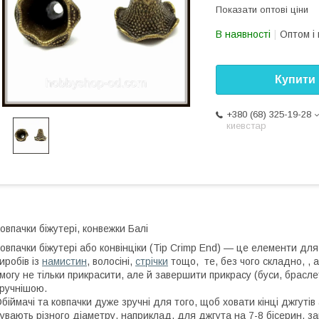
Показати оптові ціни
В наявності
Оптом і 
Купити
+380 (68) 325-19-28
киевстар
овпачки біжутері, конвежки Балі
овпачки біжутері або конвінціки (Tip Crimp End) — це елементи для к
иробів із
намистин
, волосіні,
стрічки
тощо, те, без чого складно, , 
могу не тільки прикрасити, але й завершити прикрасу (буси, брасле
ручнішою.
біймачі та ковпачки дуже зручні для того, щоб ховати кінці джгуті
увають різного діаметру, наприклад, для джгута на 7-8 бісерин, за