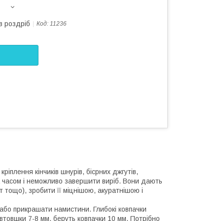
в роздріб
Код:
11236
ріплення кінчиків шнурів, бісрних джгутів,
а часом і неможливо завершити виріб. Вони дають
т тощо), зробити її міцнішою, акуратнішою і
в або прикрашати намистини. Глибокі ковпачки
втовшки 7-8 мм, беруть ковпачки 10 мм. Потрібно