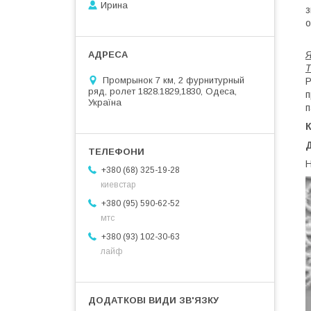
Ирина
з
о
Промрынок 7 км, 2 фурнитурный
Р
ряд, ролет 1828.1829,1830, Одеса,
п
Україна
п
Н
+380 (68) 325-19-28
киевстар
+380 (95) 590-62-52
мтс
+380 (93) 102-30-63
лайф