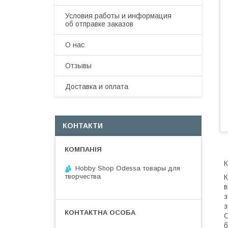
Условия работы и информация
об отправке заказов
О нас
Отзывы
Доставка и оплата
КОНТАКТИ
К
Hobby Shop Odessa товары для
творчества
К
в
з
з
О
б