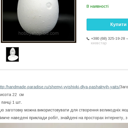
В наявності
Купити
+380 (68) 325-19-28
киевстар
ttp:/handmade-paradise.ru/shemyi-vyishivki-dlya-pashalnyih-yaits/
Заго
исота 22 см
 пачці 1 шт.
ю заготовку можна використовувати для створення великодніх яєць
ижче наведені приклади робіт, знайдені на просторах інтернету, з