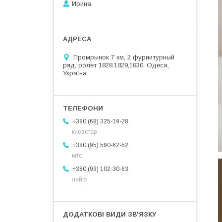
Ирина
Промрынок 7 км, 2 фурнитурный
ряд, ролет 1828.1829,1830, Одеса,
Україна
+380 (68) 325-19-28
киевстар
+380 (95) 590-62-52
мтс
+380 (93) 102-30-63
лайф