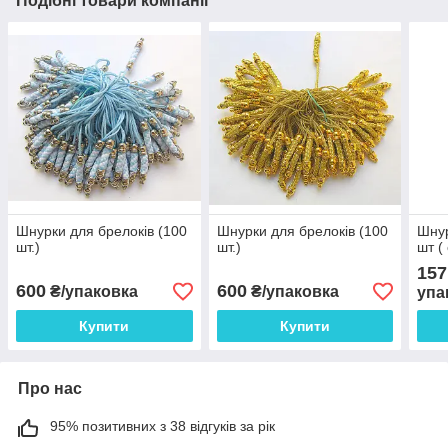
Подібні товари компанії
Шнурки для брелоків (100
Шнурки для брелоків (100
Шнур
шт.)
шт.)
шт (
157
600
600
₴/упаковка
₴/упаковка
упа
Купити
Купити
Про нас
95% позитивних з 38 відгуків за рік