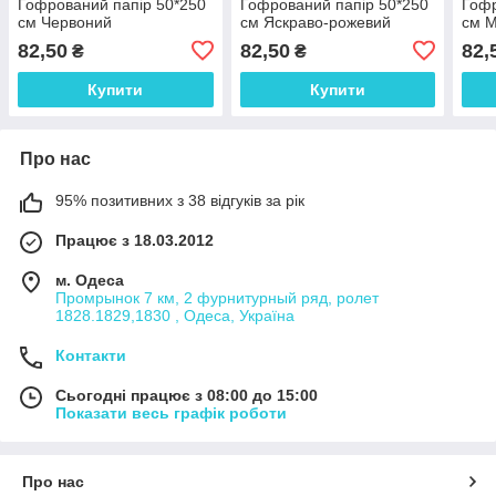
Гофрований папір 50*250
Гофрований папір 50*250
Гофр
см Червоний
см Яскраво-рожевий
см 
82,50
82,50
82,
₴
₴
Купити
Купити
Про нас
95% позитивних з 38 відгуків за рік
Працює з 18.03.2012
м. Одеса
Промрынок 7 км, 2 фурнитурный ряд, ролет
1828.1829,1830 , Одеса, Україна
Контакти
Сьогодні працює з 08:00 до 15:00
Показати весь графік роботи
Про нас