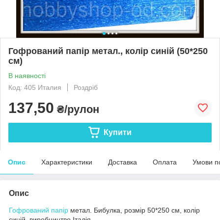
Гофрований папір метал., колір синій (50*250
см)
В наявності
Код: 405 Италия
Роздріб
137,50
₴/рулон
Купити
Опис
Характеристики
Доставка
Оплата
Умови п
Опис
Гофрований папір
метал. Бибулка, розмір 50*250 см, колір
синій, виробництво Італія.