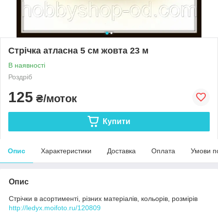
Стрічка атласна 5 см жовта 23 м
В наявності
Роздріб
125
₴/моток
Купити
Опис
Характеристики
Доставка
Оплата
Умови п
Опис
Стрічки в асортименті, різних матеріалів, кольорів, розмірів
http://ledyx.moifoto.ru/120809