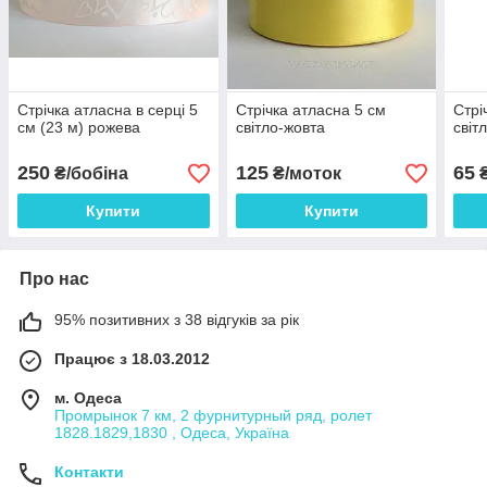
Стрічка атласна в серці 5
Стрічка атласна 5 см
Стрі
см (23 м) рожева
світло-жовта
світ
250
125
65
₴/бобіна
₴/моток
₴
Купити
Купити
Про нас
95% позитивних з 38 відгуків за рік
Працює з 18.03.2012
м. Одеса
Промрынок 7 км, 2 фурнитурный ряд, ролет
1828.1829,1830 , Одеса, Україна
Контакти