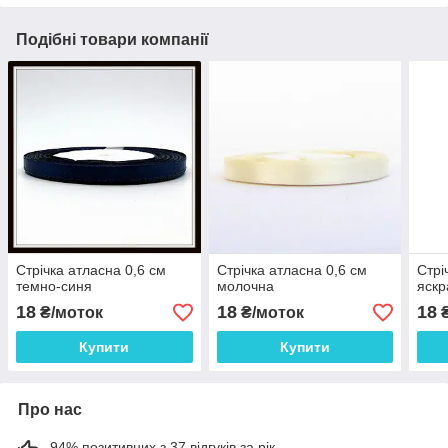
Подібні товари компанії
Стрічка атласна 0,6 см
Стрічка атласна 0,6 см
Стрі
темно-синя
молочна
яскр
18
18
18
₴/моток
₴/моток
₴
Купити
Купити
Про нас
94% позитивних з 37 відгуків за рік