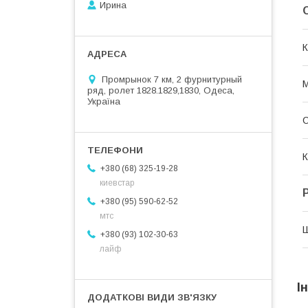
Ирина
К
Промрынок 7 км, 2 фурнитурный
М
ряд, ролет 1828.1829,1830, Одеса,
Україна
О
К
+380 (68) 325-19-28
киевстар
+380 (95) 590-62-52
мтс
+380 (93) 102-30-63
лайф
І