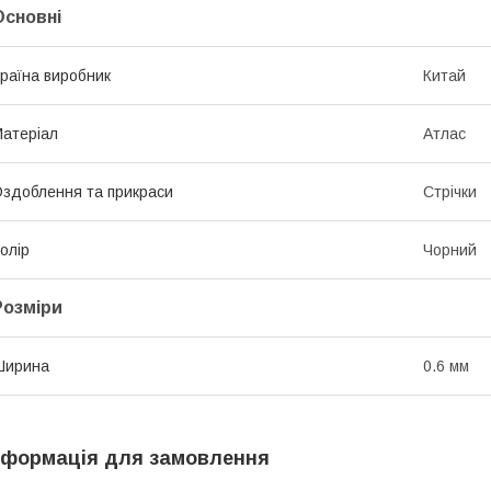
Основні
раїна виробник
Китай
атеріал
Атлас
здоблення та прикраси
Стрічки
олір
Чорний
Розміри
Ширина
0.6 мм
нформація для замовлення