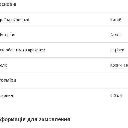
Основні
раїна виробник
Китай
атеріал
Атлас
здоблення та прикраси
Стрічки
олір
Коричне
Розміри
Ширина
0.6 мм
нформація для замовлення