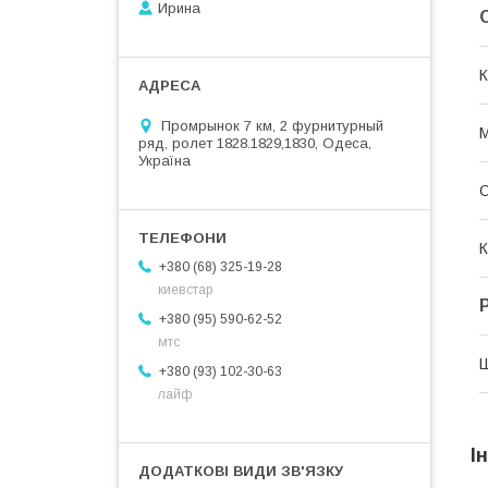
Ирина
К
Промрынок 7 км, 2 фурнитурный
М
ряд, ролет 1828.1829,1830, Одеса,
Україна
О
К
+380 (68) 325-19-28
киевстар
+380 (95) 590-62-52
мтс
+380 (93) 102-30-63
лайф
І