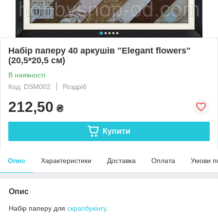
Набір паперу 40 аркушів "Elegant flowers"
(20,5*20,5 см)
В наявності
Код: DSM002
Роздріб
212,50
₴
Купити
Опис
Характеристики
Доставка
Оплата
Умови п
Опис
Набір паперу для
скрапбукінгу
.