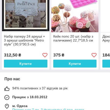
Набір паперу 24 аркуші +
Кейк попс 20 шт. (набір з
Дірк
3 аркуші шаблонів "Retro
паличками) 22,7*18,5 см
Арку
style" (30,5*30,5 см)
312,50
375
184
₴
₴
Купити
Купити
Про нас
94% позитивних з 37 відгуків за рік
Працює з 18.03.2012
м. Одеса
Промрынок 7 км, 2 фурнитурный ряд, ролет