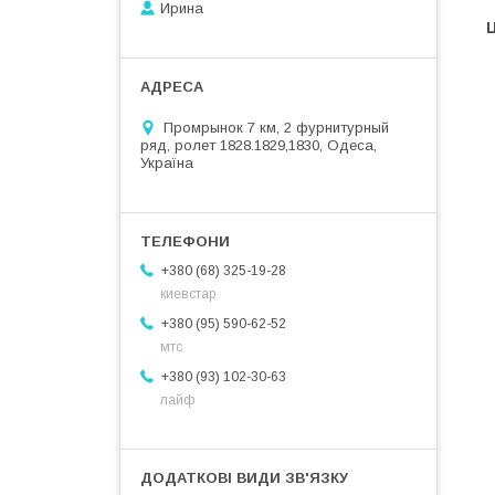
Ирина
Ц
Промрынок 7 км, 2 фурнитурный
ряд, ролет 1828.1829,1830, Одеса,
Україна
+380 (68) 325-19-28
киевстар
+380 (95) 590-62-52
мтс
+380 (93) 102-30-63
лайф