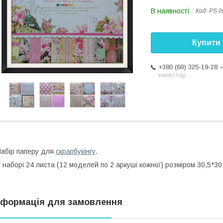
В наявності
Код:
PS 0
Купити
+380 (68) 325-19-28
киевстар
абір паперу для
скрапбукінгу
.
 наборі 24 листа (12 моделей по 2 аркуші кожної) розміром 30,5*30,
нформація для замовлення