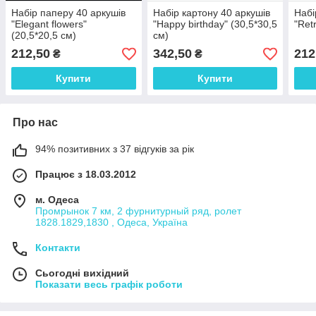
Набір паперу 40 аркушів
Набір картону 40 аркушів
Набі
"Elegant flowers"
"Happy birthday" (30,5*30,5
"Ret
(20,5*20,5 см)
см)
212,50
342,50
212
₴
₴
Купити
Купити
Про нас
94% позитивних з 37 відгуків за рік
Працює з 18.03.2012
м. Одеса
Промрынок 7 км, 2 фурнитурный ряд, ролет
1828.1829,1830 , Одеса, Україна
Контакти
Сьогодні вихідний
Показати весь графік роботи