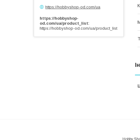
К
https://hobbyshop-od.com/ua
https://hobbyshop-
М
od.com/ua/product_list
https://hobbyshop-od.com/ua/product_list
Т
І
Ц