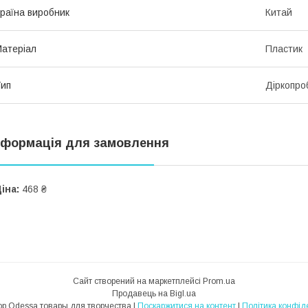
раїна виробник
Китай
атеріал
Пластик
ип
Діркопро
нформація для замовлення
іна:
468 ₴
Сайт створений на маркетплейсі
Prom.ua
Продавець на Bigl.ua
Hobby Shop Odessa товары для творчества |
Поскаржитися на контент
|
Політика конфід