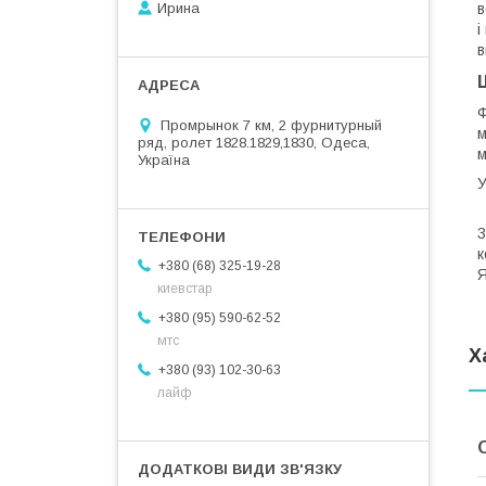
Ирина
в
і
в
Ф
Промрынок 7 км, 2 фурнитурный
м
ряд, ролет 1828.1829,1830, Одеса,
м
Україна
В
3
к
+380 (68) 325-19-28
Я
киевстар
+380 (95) 590-62-52
мтс
Х
+380 (93) 102-30-63
лайф