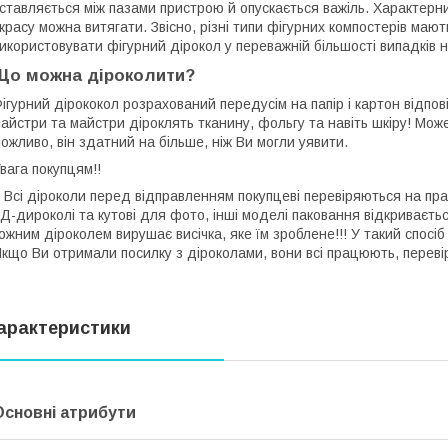
ставляється між пазами пристрою й опускається важіль. Характерни
 красу можна витягати. Звісно, різні типи фігурних компостерів мают
икористовувати фігурний дірокол у переважній більшості випадків 
Що можна діроколити?
ігурний дірококол розрахований передусім на папір і картон відпов
айстри та майстри діроклять тканину, фольгу та навіть шкіру! Мож
ожливо, він здатний на більше, ніж Ви могли уявити.
Увага покупцям!!
сі діроколи перед відправленням покупцеві перевіряються на прац
Д-дироколі та кутові для фото, інші моделі паковання відкриваєть
ожним діроколем вирушає висічка, яке їм зроблене!!! У такий спосіб
кщо Ви отримали посилку з діроколами, вони всі працюють, переві
арактеристики
Основні атрибути