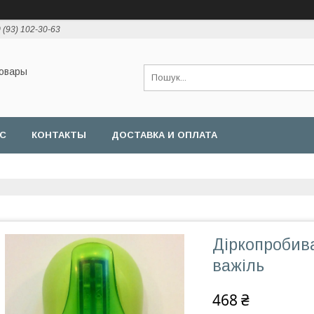
 (93) 102-30-63
товары
АС
КОНТАКТЫ
ДОСТАВКА И ОПЛАТА
Діркопробива
важіль
468 ₴