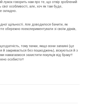
й лужок говорить нам про те, що отвір зроблений
ь свої особливості, але, хоч як там буде,
не складно.
ідної щільності. Але доводилося бачити, як
ете обережно поекспериментувати зі своїм дірків,
ездатність, тому пачки, якщо вони запаяні (це
ся й закривається без пошкоджень), віскуються й з
 ми намагаємося захистити покупців від браку!!
рено особисто!!