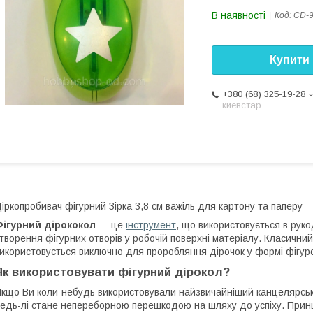
В наявності
Код:
CD-9
Купити
+380 (68) 325-19-28
киевстар
іркопробивач фігурний Зірка 3,8 см важіль для картону та паперу
Фігурний дірококол
— це
інструмент
, що використовується в руко
творення фігурних отворів у робочій поверхні матеріалу. Класичний
икористовується виключно для проробляння дірочок у формі фігуро
Як використовувати фігурний дірокол?
кщо Ви коли-небудь використовували найзвичайніший канцелярськ
едь-лі стане непереборною перешкодою на шляху до успіху. Прин