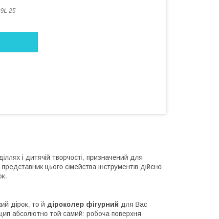
9L 25
діллях і дитячій творчості, призначений для
 представник цього сімейства інструментів дійсно
к.
ий дірок, то й
діроколер фігурний
для Вас
цип абсолютно той самий: робоча поверхня