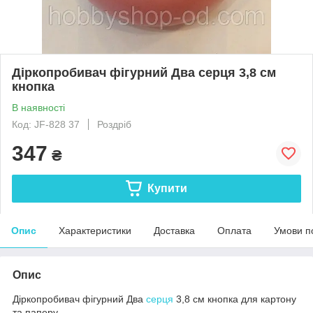
Діркопробивач фігурний Два серця 3,8 см
кнопка
В наявності
Код: JF-828 37
Роздріб
347
₴
Купити
Опис
Характеристики
Доставка
Оплата
Умови п
Опис
Діркопробивач фігурний Два
серця
3,8 см кнопка для картону
та паперу