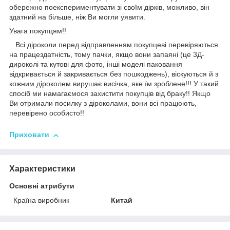
обережно поекспериментувати зі своїм дірків, можливо, він
здатний на більше, ніж Ви могли уявити.
Увага покупцям!!
Всі діроколи перед відправленням покупцеві перевіряються
на працездатність, тому пачки, якщо вони запаяні (це 3Д-
дироколі та кутові для фото, інші моделі паковання
відкривається й закривається без пошкоджень), віскуються й з
кожним діроколем вирушає висічка, яке їм зроблене!!! У такий
спосіб ми намагаємося захистити покупців від браку!! Якщо
Ви отримали посилку з діроколами, вони всі працюють,
перевірено особисто!!
Приховати
Характеристики
Основні атрибути
Країна виробник
Китай