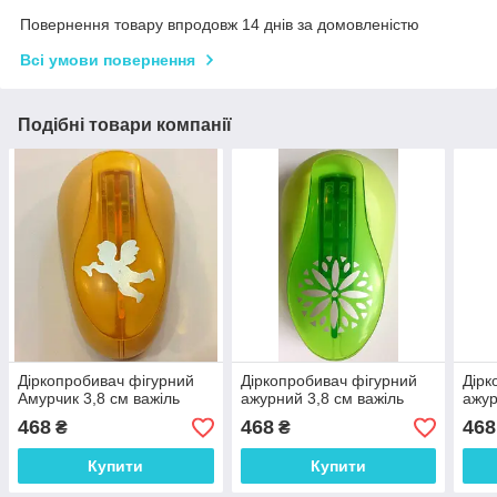
Повернення товару впродовж 14 днів за домовленістю
Всі умови повернення
Подібні товари компанії
Діркопробивач фігурний
Діркопробивач фігурний
Дірк
Амурчик 3,8 см важіль
ажурний 3,8 см важіль
ажур
468
468
468
₴
₴
Купити
Купити