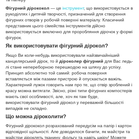
Фігурний дірококол
— це
інструмент
, що використовується в
рукоділлях і дитячій творчості, призначений для створення
фігурних отворів у робочій поверхні матеріалу. Класичний
представник цього сімейства інструментів дійсно
використовується виключно для проробляння дірочок у формі
фігурок.
Як використовувати фігурний дірокол?
Якщо Ви коли-небудь використовували найзвичайніший
канцелярський дірок, то й
діроколер фігурний
для Вас ледь-
лі стане непереборною перешкодою на шляху до успіху.
Принцип абсолютно той самий: робоча поверхня
вставляється між пазами пристрою й опускається важіль.
Характерний лужок говорить нам про те, що отвір зроблений і
красу можна витягати. Звісно, різні типи фігурних компостерів
мають свої особливості, але, хоч як там буде,
використовувати фігурний дірокол у переважній більшості
випадків не складно.
Що можна діроколити?
Фігурний дірококол розрахований передусім на папір і картон
відповідної щільності. Але доводилося бачити, як майстри та
майстри діроклять тканину, фольгу та навіть шкіру! Можете