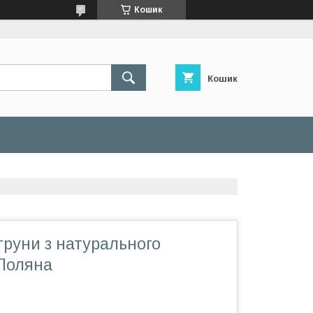
Кошик
Кошик
труни з натурального
Поляна