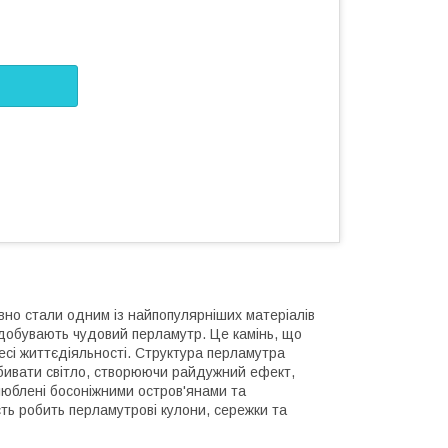
авно стали одним із найпопулярніших матеріалів
к добувають чудовий перламутр. Це камінь, що
есі життєдіяльності. Структура перламутра
бивати світло, створюючи райдужний ефект,
юблені босоніжними остров'янами та
сть робить перламутрові кулони, сережки та