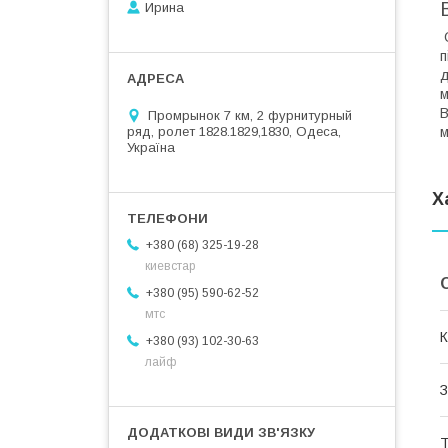
Ирина
О
п
д
м
В
Промрынок 7 км, 2 фурнитурный
ряд, ролет 1828.1829,1830, Одеса,
м
Україна
Х
+380 (68) 325-19-28
киевстар
+380 (95) 590-62-52
мтс
К
+380 (93) 102-30-63
лайф
З