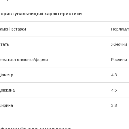
Користувальницькі характеристики
амені вставки
Перламу
тать
Жіночий
ематика малюнка/форми
Рослини
іаметр
4.3
Довжина
4.5
Ширина
3.8