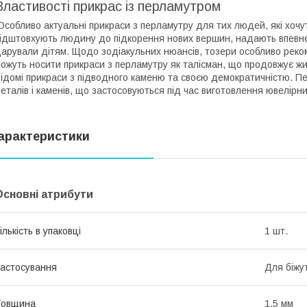
Властивості прикрас із перламутром
собливо актуальні прикраси з перламутру для тих людей, які хочут
ідштовхують людину до підкорення нових вершин, надають впевне
арували дітям. Щодо зодіакульних нюансів, тозери особливо реко
ожуть носити прикраси з перламутру як талісман, що продовжує життя
ідомі прикраси з підводного каменю та своєю демократичністю. П
еталів і каменів, що застосовуються під час виготовлення ювелірних
арактеристики
Основні атрибути
ількість в упаковці
1 шт.
астосування
Для біжут
Товщина
1.5 мм