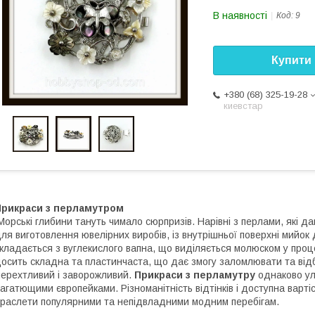
В наявності
Код:
9
Купити
+380 (68) 325-19-28
киевстар
Прикраси з перламутром
орські глибини тануть чимало сюрпризів. Нарівні з перлами, які д
ля виготовлення ювелірних виробів, із внутрішньої поверхні мийо
кладається з вуглекислого вапна, що виділяється молюском у проц
осить складна та пластинчаста, що дає змогу заломлювати та від
ерехтливий і заворожливий.
Прикраси з перламутру
однаково ул
агатющими європейками. Різноманітність відтінків і доступна варті
раслети популярними та непідвладними модним перебігам.