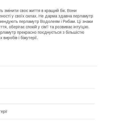
ь змінити своє життя в кращий бік. Вони
ності у своїх силах. Не дарма здавна перламутр
мендують перламутр Водолеям і Рибам. Ці знаки
, оберігає спокій у сім'ї та розвиває інтуїцію.
ерламутр прекрасно поєднується з більшістю
 виробів і біжутерії.
ерії