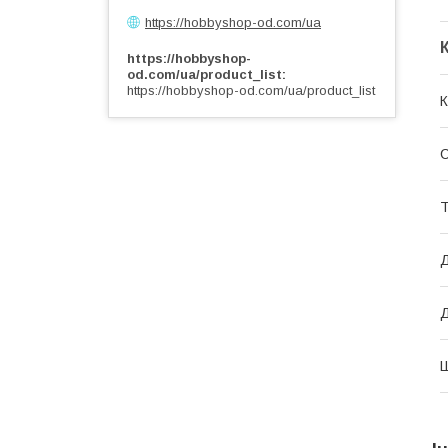
https://hobbyshop-od.com/ua
https://hobbyshop-
od.com/ua/product_list
https://hobbyshop-od.com/ua/product_list
К
С
Т
Д