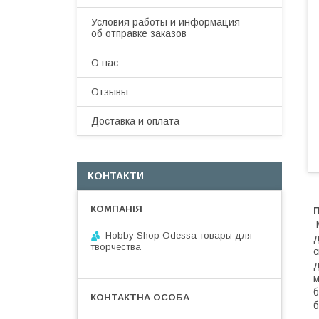
Условия работы и информация
об отправке заказов
О нас
Отзывы
Доставка и оплата
КОНТАКТИ
М
Hobby Shop Odessa товары для
д
творчества
с
д
м
б
б