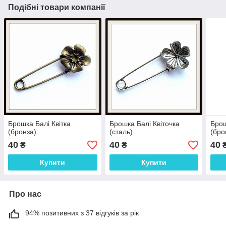
Подібні товари компанії
Брошка Балі Квітка
Брошка Балі Квіточка
Брош
(бронза)
(сталь)
(бро
40
40
40
₴
₴
Купити
Купити
Про нас
94% позитивних з 37 відгуків за рік