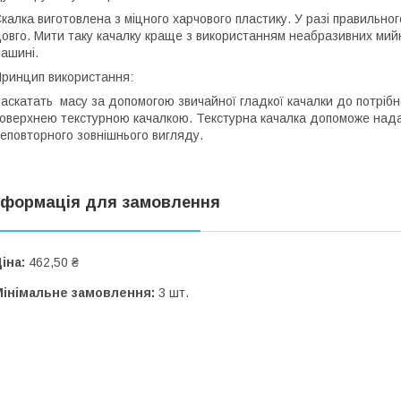
калка виготовлена з міцного харчового пластику. У разі правильн
овго. Мити таку качалку краще з використанням неабразивних мий
ашині.
ринцип використання:
аскатать
масу за допомогою звичайної гладкої качалки до потрібн
оверхнею текстурною качалкою. Текстурна качалка допоможе над
еповторного зовнішнього вигляду.
нформація для замовлення
іна:
462,50 ₴
Мінімальне замовлення:
3 шт.