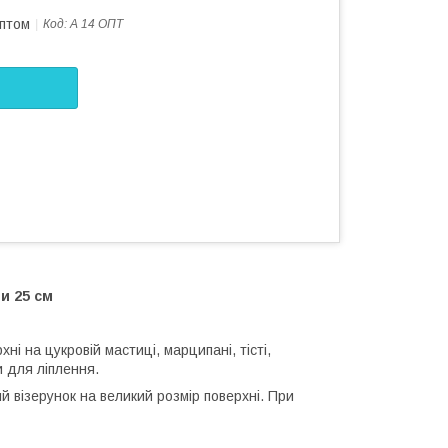
оптом
Код:
А 14 ОПТ
ни 25 см
і на цукровій мастиці, марципані, тісті,
и для ліплення.
 візерунок на великий розмір поверхні. При