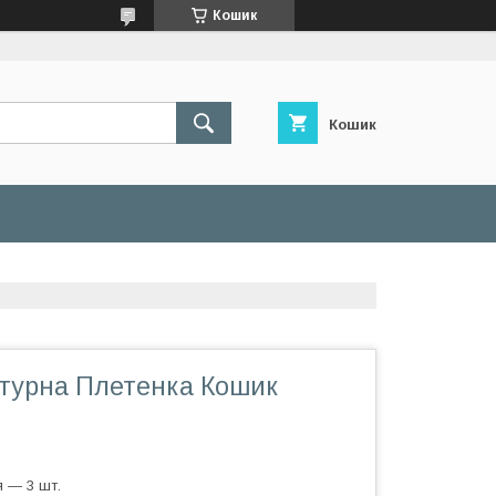
Кошик
Кошик
стурна Плетенка Кошик
 — 3 шт.