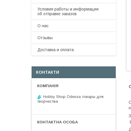
Условия работы и информация
об отправке заказов
О нас
Отзывы
Доставка и оплата
КОНТАКТИ
С
Hobby Shop Odessa товары для
творчества
С
п
З
р
Д