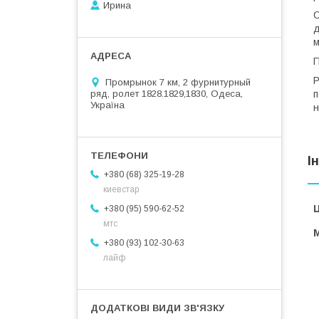
Ирина
С
д
м
П
Р
Промрынок 7 км, 2 фурнитурный
ряд, ролет 1828.1829,1830, Одеса,
п
Україна
н
І
+380 (68) 325-19-28
киевстар
Ц
+380 (95) 590-62-52
мтс
+380 (93) 102-30-63
лайф