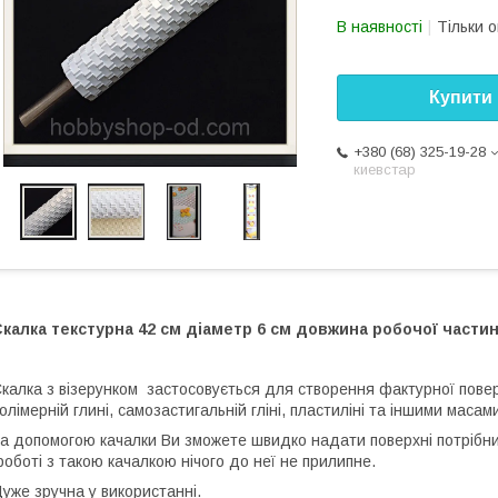
В наявності
Тільки 
Купити
+380 (68) 325-19-28
киевстар
калка текстурна 42 см діаметр 6 см довжина робочої части
калка з візерунком
застосовується для створення фактурної поверхн
олімерній глині, самозастигальній гліні, пластиліні та іншими масам
а допомогою качалки Ви зможете швидко надати поверхні потрібний
оботі з такою качалкою нічого до неї не прилипне.
уже зручна у використанні.