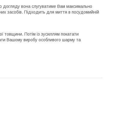
ого догляду вона слугуватиме Вам максимально
них засобів. Підходить для миття в посудомийній
ої товщини. Потім із зусиллям покатати
ати Вашому виробу особливого шарму та