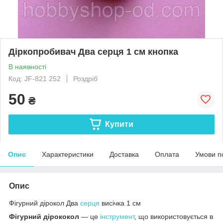
Діркопробивач Два серця 1 см кнопка
В наявності
Код: JF-821 252
Роздріб
50
₴
Купити
Опис
Характеристики
Доставка
Оплата
Умови п
Опис
Фігурний дірокол Два
серця
висічка 1 см
Фігурний дірококол
— це
інструмент
, що використовується в