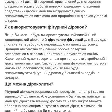
рукоділлях і дитячій творчості, призначений для створення
фігурних отворів у робочій поверхні матеріалу. Класичний
представник цього сімейства інструментів дійсно
використовується виключно для проробляння дірочок у формі
фігурок.
Як використовувати фігурний дірокол?
Якщо Ви коли-небудь використовували найзвичайніший
канцелярський дірок, то й
діроколер фігурний
для Вас ледь-
лі стане непереборною перешкодою на шляху до успіху.
Принцип абсолютно той самий: робоча поверхня
вставляється між пазами пристрою й опускається важіль.
Характерний лужок говорить нам про те, що отвір зроблений і
красу можна витягати. Звісно, різні типи фігурних компостерів
мають свої особливості, але, хоч як там буде,
використовувати фігурний дірокол у більшості випадків не
складно.
Що можна діроколити?
Фігурний діркокол розрахований передусім на папір і картон
відповідної щільності. Але доводилося бачити, як майстри та
майстри діроклять тканину, фольгу та навіть шкіру! Можете
обережно поекспериментувати зі своїм дірків, можливо, він
здатний на більше, ніж Ви могли уявити.