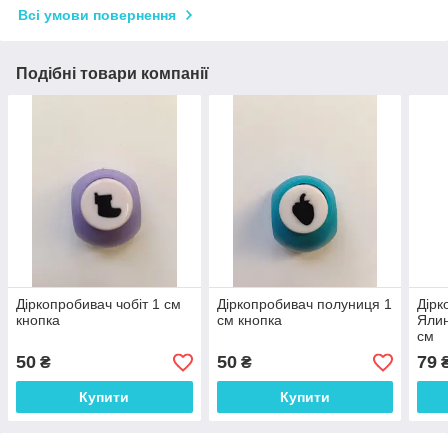
Всі умови повернення
Подібні товари компанії
Діркопробивач чобіт 1 см
Діркопробивач полуниця 1
Дірк
кнопка
см кнопка
Ялин
см
50
50
79
₴
₴
Купити
Купити