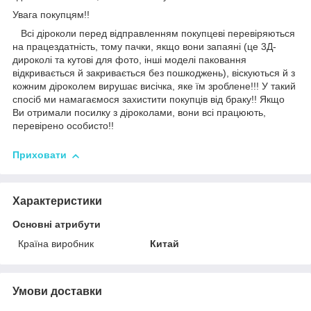
Увага покупцям!!
Всі діроколи перед відправленням покупцеві перевіряються
на працездатність, тому пачки, якщо вони запаяні (це 3Д-
дироколі та кутові для фото, інші моделі паковання
відкривається й закривається без пошкоджень), віскуються й з
кожним діроколем вирушає висічка, яке їм зроблене!!! У такий
спосіб ми намагаємося захистити покупців від браку!! Якщо
Ви отримали посилку з діроколами, вони всі працюють,
перевірено особисто!!
Приховати
Характеристики
Основні атрибути
Країна виробник
Китай
Умови доставки