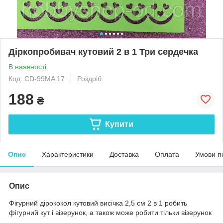
Діркопробивач кутовий 2 в 1 Три сердечка
В наявності
Код: CD-99MA 17
Роздріб
188
₴
Купити
Опис
Характеристики
Доставка
Оплата
Умови п
Опис
Фігурний дірококол кутовий висічка 2,5 см 2 в 1 робить
фігурний кут і візерунок, а також може робити тільки візерунок