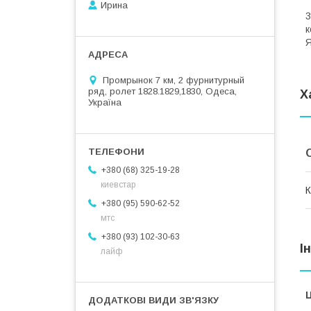
В
Ирина
3
к
Я
Промрынок 7 км, 2 фурнитурный
ряд, ролет 1828.1829,1830, Одеса,
Х
Україна
+380 (68) 325-19-28
киевстар
К
+380 (95) 590-62-52
мтс
+380 (93) 102-30-63
І
лайф
Ц