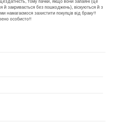
ездатність, тому пачки, якщо вони запаяні (це
ся й закривається без пошкоджень), віскуються й з
 ми намагаємося захистити покупців від браку!!
рено особисто!!