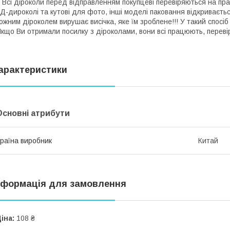
сі діроколи перед відправленням покупцеві перевіряються на прац
Д-дироколі та кутові для фото, інші моделі паковання відкриваєть
ожним діроколем вирушає висічка, яке їм зроблене!!! У такий спосіб
кщо Ви отримали посилку з діроколами, вони всі працюють, переві
арактеристики
Основні атрибути
раїна виробник
Китай
нформація для замовлення
іна:
108 ₴