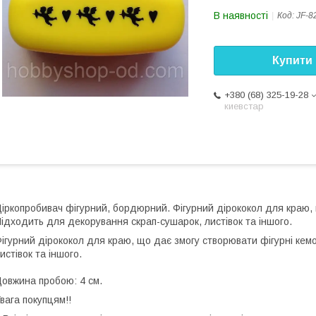
В наявності
Код:
JF-8
Купити
+380 (68) 325-19-28
киевстар
іркопробивач фігурний, бордюрний. Фігурний дірококол для краю, 
ідходить для декорування скрап-сушарок, листівок та іншого.
ігурний дірококол для краю, що дає змогу створювати фігурні кем
истівок та іншого.
овжина пробою: 4 см.
Увага покупцям!!