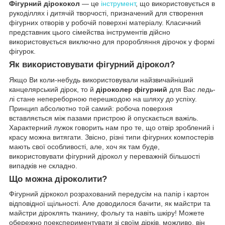
Фігурний дірококол
— це
інструмент
, що використовується в
рукоділлях і дитячій творчості, призначений для створення
фігурних отворів у робочій поверхні матеріалу. Класичний
представник цього сімейства інструментів дійсно
використовується виключно для проробляння дірочок у формі
фігурок.
Як використовувати фігурний дірокол?
Якщо Ви коли-небудь використовували найзвичайніший
канцелярський дірок, то й
діроколер фігурний
для Вас ледь-
лі стане непереборною перешкодою на шляху до успіху.
Принцип абсолютно той самий: робоча поверхня
вставляється між пазами пристрою й опускається важіль.
Характерний лужок говорить нам про те, що отвір зроблений і
красу можна витягати. Звісно, різні типи фігурних компостерів
мають свої особливості, але, хоч як там буде,
використовувати фігурний дірокол у переважній більшості
випадків не складно.
Що можна діроколити?
Фігурний діркокол розрахований передусім на папір і картон
відповідної щільності. Але доводилося бачити, як майстри та
майстри діроклять тканину, фольгу та навіть шкіру! Можете
обережно поекспериментувати зі своїм дірків, можливо, він