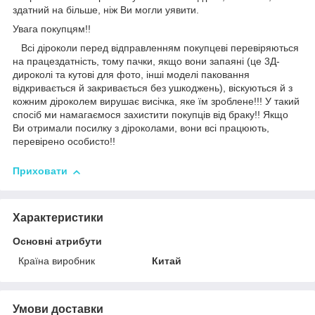
здатний на більше, ніж Ви могли уявити.
Увага покупцям!!
Всі діроколи перед відправленням покупцеві перевіряються
на працездатність, тому пачки, якщо вони запаяні (це 3Д-
дироколі та кутові для фото, інші моделі паковання
відкривається й закривається без ушкоджень), віскуються й з
кожним діроколем вирушає висічка, яке їм зроблене!!! У такий
спосіб ми намагаємося захистити покупців від браку!! Якщо
Ви отримали посилку з діроколами, вони всі працюють,
перевірено особисто!!
Приховати
Характеристики
Основні атрибути
Країна виробник
Китай
Умови доставки