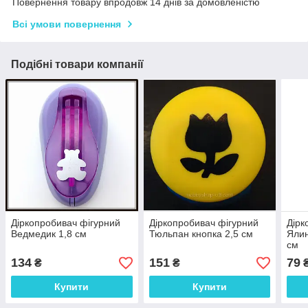
Повернення товару впродовж 14 днів за домовленістю
Всі умови повернення
Подібні товари компанії
Діркопробивач фігурний
Діркопробивач фігурний
Дірк
Ведмедик 1,8 см
Тюльпан кнопка 2,5 см
Ялин
см
134
151
79
₴
₴
Купити
Купити