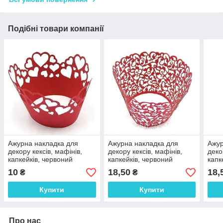
Подібні товари компанії
Ажурна накладка для
Ажурна накладка для
Ажур
декору кексів, мафінів,
декору кексів, мафінів,
деко
капкейків, червоний
капкейків, червоний
капк
10
18,50
18,
₴
₴
Купити
Купити
Про нас