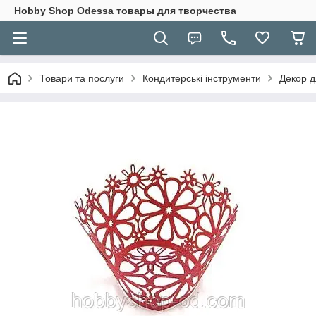
Hobbу Shop Odessa товары для творчества
Товари та послуги
Кондитерські інструменти
Декор дл