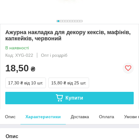
Ажурна накладка для декору кексів, мафінів,
капкейків, червоний
В наявності
Код: XYG-022
Опт і роздріб
18,50
₴
17,30 ₴
від 10 шт.
15,80 ₴
від 25 шт.
Купити
Опис
Характеристики
Доставка
Оплата
Умови 
Опис