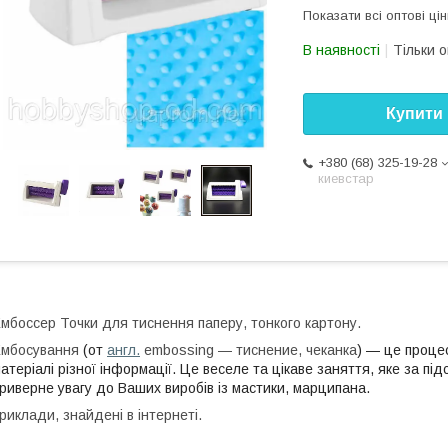
Показати всі оптові цін
В наявності
Тільки 
Купити
+380 (68) 325-19-28
киевстар
мбоссер Точки для тиснення паперу, тонкого картону.
мбосування
(от
англ.
embossing — тиснение, чеканка
) — це проце
атеріалі різної інформації. Це веселе та цікаве заняття, яке за пі
риверне увагу до Ваших виробів із мастики, марципана.
риклади, знайдені в інтернеті.