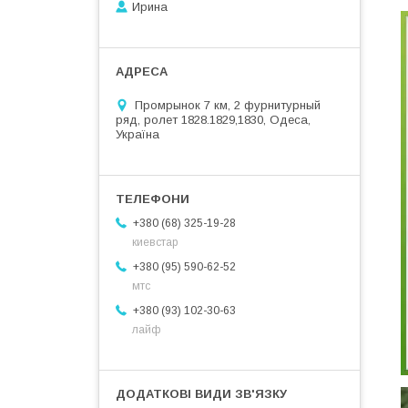
Ирина
Промрынок 7 км, 2 фурнитурный
ряд, ролет 1828.1829,1830, Одеса,
Україна
+380 (68) 325-19-28
киевстар
+380 (95) 590-62-52
мтс
+380 (93) 102-30-63
лайф