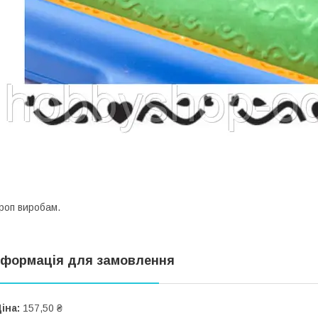
роп виробам.
нформація для замовлення
іна:
157,50 ₴