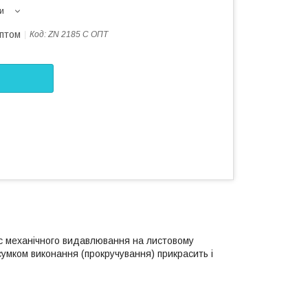
и
оптом
Код:
ZN 2185 С ОПТ
с механічного видавлювання на листовому
дсумком виконання (прокручування) прикрасить і