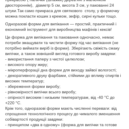
двостороннім), діаметр 5 см, висота 3 см, у пакованні 24
штуки.Так само прикраса для святкового столу, у формочку
можна покласти кошик з кремом, зефір, сирні кульки тощо.
Одноразові форми для випікання — простий, практичний і
економний інструмент для виробництва мафінів і кексів!
Це форма для випікання та паковання одночасно, немає
потреби змащувати та чистити форму під час випікання (не
потрібно виймати виріб із форми). Зберігають свіжість смаку
випічки, а також зовнішній вигляд готового виробу завдяки:
- використання паперу з чистої целюлози;
- високого опору жиру;
- мікроперфорації дна форми для виходу зайвої вологості;
- декоративного друку фарбами, стійкими до впливу спиртів і
високих температур;
- збереження форми виробу;
- рівномірності випічки всього виробу;
- опірності високим і низьким температурам, від -40 °C до
+220 °C.
Крім того, одноразові форми мають численні переваги: від
спрощення технологічного процесу до чималого зменшення
собівартості продукції завдяки:
- принципом «два в одному» (форма для випічки та готове