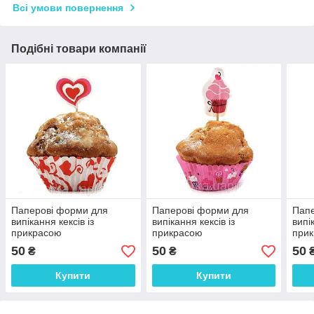
Всі умови повернення
Подібні товари компанії
Паперові форми для
Паперові форми для
Папе
випікання кексів із
випікання кексів із
випі
прикрасою
прикрасою
при
50
50
50
₴
₴
Купити
Купити