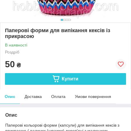
Паперові форми для випікання кексів із
прикрасою
В наявності
Роздріб
50
₴
Купити
Опис
Доставка
Оплата
Умови повернення
Опис
Паперові
кольорові
форми (капсули) для випікання кексів з
прикрасою ( палички (шпажки) дерев'яні з малюнком