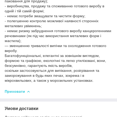
паковання для продажу);
- виробництва, продажу та споживанню готового виробу в
одній і тій самій формі;
- немає потреби змащувати та чистити форму;
- полегшенню контролю можливої наявності сторонніх
металевих увімкнень;
- немає ризику забруднення готового виробу канцерогенними
речовинами (як під час використання металевих форм і
мастила);
— зменшенню тривалості випічки та охолодження готового
виробу.
Багатофункціональні, елегантні за зовнішнім виглядом,
формою та графікою, екологічні та легко утилізовані, вони,
безсумнівно, гарантують якість виробів,
оскільки застосовуються для випікання, розігрівання та
заморожування в будь-яких печах, зокрема і в
мікрохвильових, а також у морозильних установках.
Приховати
Умови доставки