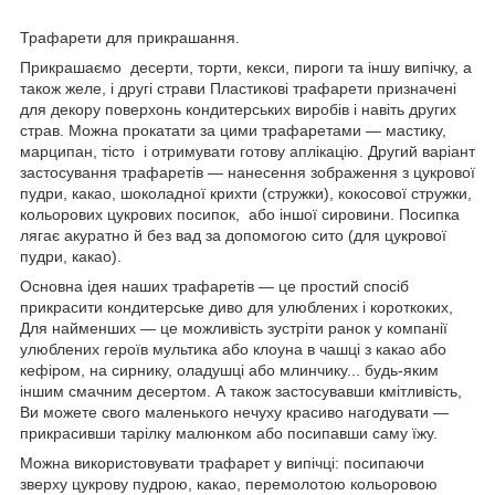
Трафарети для прикрашання.
Прикрашаємо десерти, торти, кекси, пироги та іншу випічку, а
також желе, і другі страви Пластикові трафарети призначені
для декору поверхонь кондитерських виробів і навіть других
страв. Можна прокатати за цими трафаретами — мастику,
марципан, тісто і отримувати готову аплікацію. Другий варіант
застосування трафаретів — нанесення зображення з цукрової
пудри, какао, шоколадної крихти (стружки), кокосової стружки,
кольорових цукрових посипок, або іншої сировини. Посипка
лягає акуратно й без вад за допомогою сито (для цукрової
пудри, какао).
Основна ідея наших трафаретів — це простий спосіб
прикрасити кондитерське диво для улюблених і короткоких,
Для найменших — це можливість зустріти ранок у компанії
улюблених героїв мультика або клоуна в чашці з какао або
кефіром, на сирнику, оладушці або млинчику... будь-яким
іншим смачним десертом. А також застосувавши кмітливість,
Ви можете свого маленького нечуху красиво нагодувати —
прикрасивши тарілку малюнком або посипавши саму їжу.
Можна використовувати трафарет у випічці: посипаючи
зверху цукрову пудрою, какао, перемолотою кольоровою