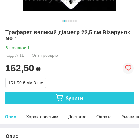
Трафарет великий діаметр 22,5 см Візерунок
No 1
В наявності
Код: А 11
Опт і роздріб
162,50
₴
151,50 ₴
від 3 шт.
Купити
Опис
Характеристики
Доставка
Оплата
Умови п
Опис