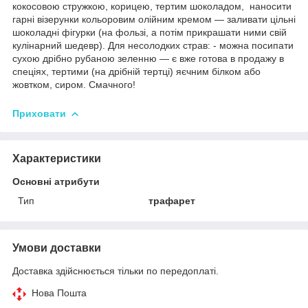
кокосовою стружкою, корицею, тертим шоколадом, наносити
гарні візерунки кольоровим олійним кремом — заливати цільні
шоколадні фігурки (на фользі, а потім прикрашати ними свій
кулінарний шедевр). Для несолодких страв: - можна посипати
сухою дрібно рубаною зеленню — є вже готова в продажу в
спеціях, тертими (на дрібній тертці) яєчним білком або
жовтком, сиром. Смачного!
Приховати
Характеристики
Основні атрибути
Тип
трафарет
Умови доставки
Доставка здійснюється тільки по передоплаті.
Нова Пошта