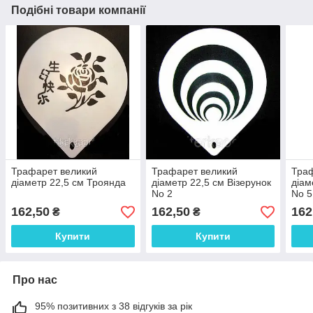
Подібні товари компанії
Трафарет великий
Трафарет великий
Траф
діаметр 22,5 см Троянда
діаметр 22,5 см Візерунок
діам
No 2
No 5
162,50
162,50
162
₴
₴
Купити
Купити
Про нас
95% позитивних з 38 відгуків за рік