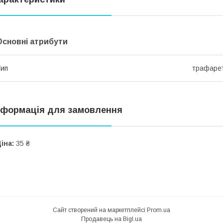
Основні атрибути
ип
трафаре
нформація для замовлення
іна:
35 ₴
Сайт створений на маркетплейсі
Prom.ua
Продавець на Bigl.ua