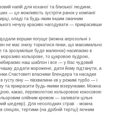
овий напій для коханої та близької людини,
их — це можливість зустріти ранок у компанії
сирці, оладі та будь-яким іншим смачним
енького нечуху красиво нагодувати — прикрасивши
 додали вершки погуще (можна аерозольні з
ін не має знизу торкатися пінки, що максимально
ше та зрозуміліше буде малюнок) насипаємо в
що морозиво кольорове, то цукровою пудрою,
рибираємо наш шаблон і все — у Вас чудовий
 чашку додати морожене, дати йому підтанути, а
пінки.Счастовиті власники блендера та насадки
 густу піну — півхвилини-хв у режимі турбо — і
аву та прикрасити будь-якими візерунками. Можна
удрою, какао, перемолотою кольоровою кокосовою
ольоровим олійним кремом — заливати цільні
рний шедевр). Для несолодких страв: - можна
 спеціях, тертими (на дрібній тертці) яєчним