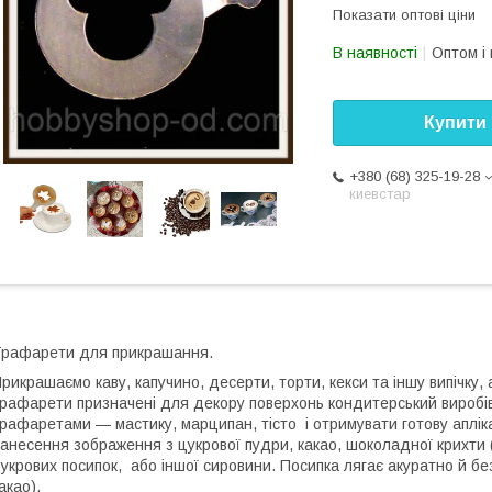
Показати оптові ціни
В наявності
Оптом і 
Купити
+380 (68) 325-19-28
киевстар
рафарети для прикрашання.
рикрашаємо каву, капучино, десерти, торти, кекси та іншу випічку, 
рафарети призначені для декору поверхонь кондитерський виробів 
рафаретами — мастику, марципан, тісто і отримувати готову аплік
анесення зображення з цукрової пудри, какао, шоколадної крихти (
укрових посипок, або іншої сировини. Посипка лягає акуратно й бе
акао).