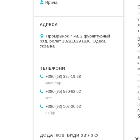
Ирина
О
з
у
д
т
Промрынок 7 км, 2 фурнитурный
В
ряд, ролет 1828.1829,1830, Одеса,
б
Україна
п
д
к
м
п
+380 (68) 325-19-28
в
киевстар
з
+380 (95) 590-62-52
в
мтс
с
ш
+380 (93) 102-30-63
п
лайф
б
Х