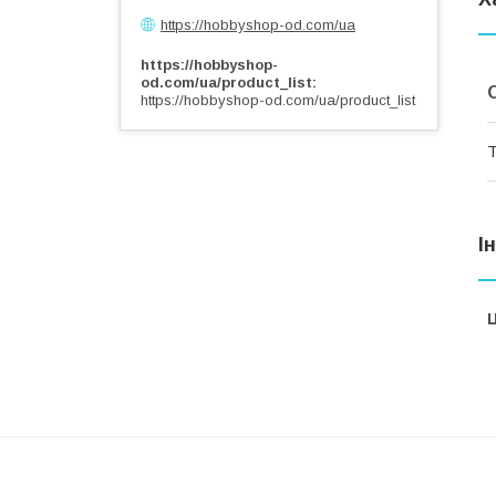
https://hobbyshop-od.com/ua
https://hobbyshop-
od.com/ua/product_list
https://hobbyshop-od.com/ua/product_list
Т
І
Ц