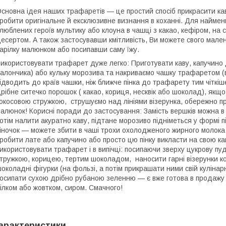
сновна ідея наших трафаретів — це простий спосіб прикрасити кав
робити оригінальне й ексклюзивне визнання в коханні. Для найменш
люблених героїв мультику або клоуна в чашці з какао, кефіром, на 
есертом. А також застосувавши кмітливість, Ви можете свого мал
арілку малюнком або посипавши саму їжу.
икористовувати трафарет дуже легко: Приготувати каву, капучино
алончика) або кульку морозива та накриваємо чашку трафаретом (в
ідводить до країв чашки, ніж ближче пінка до трафарету тим чіткі
рібне ситечко порошок ( какао, кориця, несквік або шоколад), як
окосовою стружкою, струшуємо над лініями візерунка, обережно п
алюнок! Корисні поради до застосування: Замість вершків можна в
отім налити акуратно каву, підтане морозиво підніметься у формі 
іночок — можете збити в чаші трохи охолодженого жирного молока в
робити лате або капучино або просто цю пінку викласти на свою к
икористовувати трафарет і в випічці: посипаючи зверху цукрову п
тружкою, корицею, тертим шоколадом, наносити гарні візерунки к
околадні фігурки (на фользі, а потім прикрашати ними свій куліна
осипати сухою дрібно рубаною зеленню — є вже готова в продажу в
ілком або жовтком, сиром. Смачного!
арактеристики