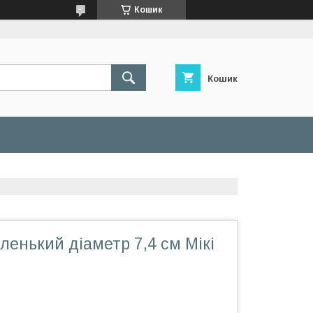
Кошик
Кошик
енький діаметр 7,4 см Мікі