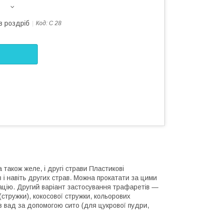
в роздріб
Код:
С 28
а також желе, і другі страви Пластикові
і навіть других страв. Можна прокатати за цими
ацію. Другий варіант застосування трафаретів —
стружки), кокосової стружки, кольорових
з вад за допомогою сито (для цукрової пудри,