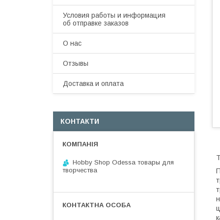
Условия работы и информация
об отправке заказов
О нас
Отзывы
Доставка и оплата
КОНТАКТИ
Т
Hobby Shop Odessa товары для
творчества
П
т
т
н
ц
к