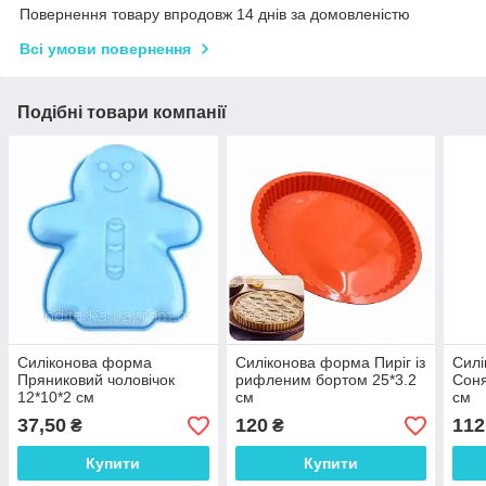
Повернення товару впродовж 14 днів за домовленістю
Всі умови повернення
Подібні товари компанії
Силіконова форма
Силіконова форма Пиріг із
Сил
Пряниковий чоловічок
рифленим бортом 25*3.2
Соня
12*10*2 см
см
см
37,50
120
112
₴
₴
Купити
Купити