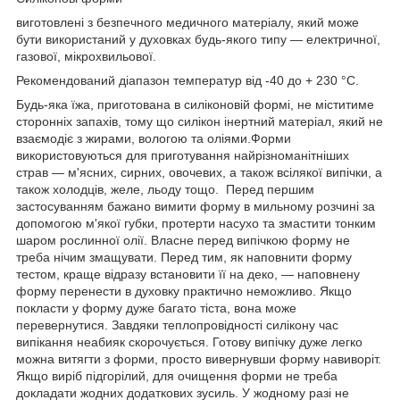
виготовлені з безпечного медичного матеріалу, який може
бути використаний у духовках будь-якого типу — електричної,
газової, мікрохвильової.
Рекомендований діапазон температур від -40 до + 230 °C.
Будь-яка їжа, приготована в силіконовій формі, не міститиме
сторонніх запахів, тому що силікон інертний матеріал, який не
взаємодіє з жирами, вологою та оліями.Форми
використовуються для приготування найрізноманітніших
страв — м'ясних, сирних, овочевих, а також всілякої випічки, а
також холодців, желе, льоду тощо. Перед першим
застосуванням бажано вимити форму в мильному розчині за
допомогою м'якої губки, протерти насухо та змастити тонким
шаром рослинної олії. Власне перед випічкою форму не
треба нічим змащувати. Перед тим, як наповнити форму
тестом, краще відразу встановити її на деко, — наповнену
форму перенести в духовку практично неможливо. Якщо
покласти у форму дуже багато тіста, вона може
перевернутися. Завдяки теплопровідності силікону час
випікання неабияк скорочується. Готову випічку дуже легко
можна витягти з форми, просто вивернувши форму навиворіт.
Якщо виріб підгорілий, для очищення форми не треба
докладати жодних додаткових зусиль. У жодному разі не