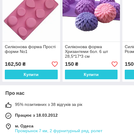
Силіконова форма Прості
Силіконова форма
Силі
форми No1
Хризантеми бол. 6 шт
Розм
28,5*17*3 см
162,50
150
150
₴
₴
Купити
Купити
Про нас
95% позитивних з 38 відгуків за рік
Працює з 18.03.2012
м. Одеса
Промрынок 7 км, 2 фурнитурный ряд, ролет