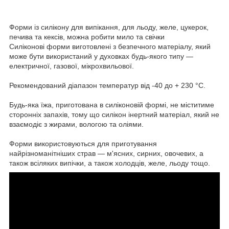
Форми із силікону для випікання, для льоду, желе, цукерок,
печива та кексів, можна робити мило та свічки
Силіконові форми виготовлені з безпечного матеріалу, який
може бути використаний у духовках будь-якого типу —
електричної, газової, мікрохвильової.
Рекомендований діапазон температур від -40 до + 230 °C.
Будь-яка їжа, приготована в силіконовій формі, не міститиме
сторонніх запахів, тому що силікон інертний матеріал, який не
взаємодіє з жирами, вологою та оліями.
Форми використовуються для приготування
найрізноманітніших страв — м'ясних, сирних, овочевих, а
також всіляких випічки, а також холодців, желе, льоду тощо.