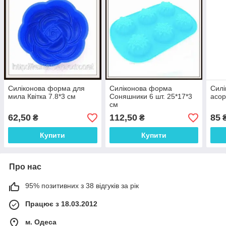
Силіконова форма для
Силіконова форма
Силі
мила Квітка 7.8*3 см
Соняшники 6 шт. 25*17*3
асор
см
62,50
112,50
85
₴
₴
Купити
Купити
Про нас
95% позитивних з 38 відгуків за рік
Працює з 18.03.2012
м. Одеса