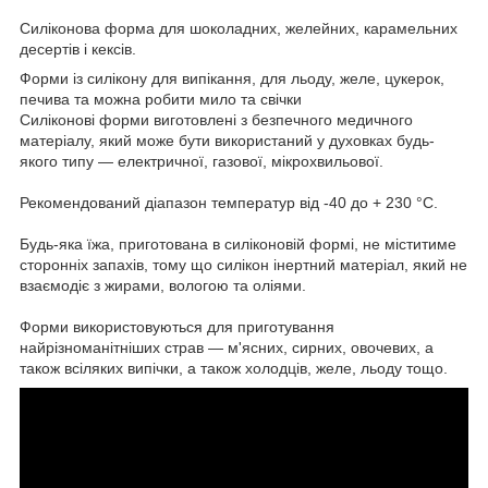
Силіконова форма для шоколадних, желейних, карамельних
десертів і кексів.
Форми із силікону для випікання, для льоду, желе, цукерок,
печива та можна робити мило та свічки
Силіконові форми виготовлені з безпечного медичного
матеріалу, який може бути використаний у духовках будь-
якого типу — електричної, газової, мікрохвильової.
Рекомендований діапазон температур від -40 до + 230 °C.
Будь-яка їжа, приготована в силіконовій формі, не міститиме
сторонніх запахів, тому що силікон інертний матеріал, який не
взаємодіє з жирами, вологою та оліями.
Форми використовуються для приготування
найрізноманітніших страв — м'ясних, сирних, овочевих, а
також всіляких випічки, а також холодців, желе, льоду тощо.