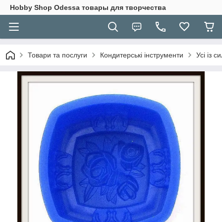
Hobbу Shop Odessa товары для творчества
Товари та послуги
Кондитерські інструменти
Усі із с