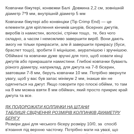
Ковпачки біжутері, конвежки Балі Довжина 2,2 см, зовнішній
діаметр 7*9 мм, внутрішній діаметр 5 мм
Ковпачки біжутері або конвінціки (Tip Crimp End) — це
елементи для кріплення кінчиків шнурів, бісерних джгутів,
виробів із намистин, волосіні, стрічки тощо, те, без чого
складно, а часом і неможливо завершити виріб. Вони дають
змогу не тільки прикрасити, але й завершити прикрасу (буси,
браслет тощо), зробити її міцнішою, акуратнішою і зручнішою.
Обіймачі та ковпачки дуже зручні для того, щоб ховати кінці
джгутів або прикрашати намистини. Глибокі ковпачки бувають
різного діаметру, наприклад, для джгута на 7-8 бісерин,
завтовшки 7-8 мм, беруть ковпачки 10 мм. Потрібно звернути
увагу, щоб у вас був запас мінімум 2 мм, інакше він не
одягнеться на джгут. Якщо говорити про плоскі обійми, то там
на 8 мм можна взяти 8 мм обіймач, який просто прикриє край
джгута та все.
ЯК ПОДОРОЖАТИ КОЛПАЧКИ НА ШТАНИ
ТАБЛИЦЯ СВІДЧЕННЯ РОЗМІРІВ КОЛПАЧКІВ ДИАМЕТРУ
БЕРІГУ
Розміри дані для чеського бісеру розміру 10/0, за спосіб
в'язання під верхню часточку. Потрібно мати на увазі, що