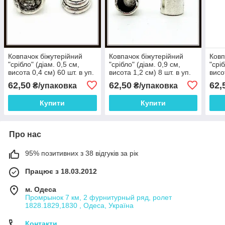
Ковпачок біжутерійний
Ковпачок біжутерійний
Ковп
"срібло" (діам. 0,5 см,
"срібло" (діам. 0,9 см,
"срі
висота 0,4 см) 60 шт. в уп.
висота 1,2 см) 8 шт. в уп.
висо
62,50
62,50
62,
₴/упаковка
₴/упаковка
Купити
Купити
Про нас
95% позитивних з 38 відгуків за рік
Працює з 18.03.2012
м. Одеса
Промрынок 7 км, 2 фурнитурный ряд, ролет
1828.1829,1830 , Одеса, Україна
Контакти