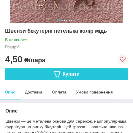
Швензи біжутерні петелька колір мідь
В наявності
Роздріб
4,50
₴/пара
Купити
Опис
Доставка
Оплата
Умови повернення
Опис
Швензи — це металева основа для сережок, найпопулярніша
фурнітура на ринку біжутерії. Цей зразок — овальна швенза-
петля розміром 38х16 мм, закривається петлею на замочок.