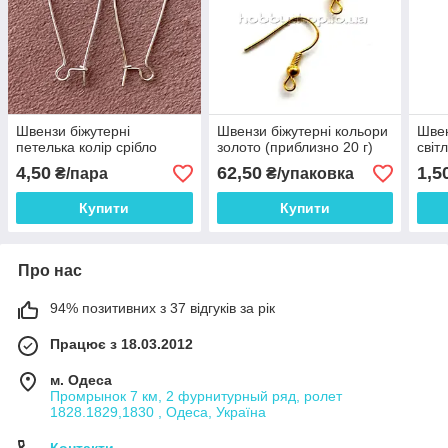
Швензи біжутерні
Швензи біжутерні кольори
Швен
петелька колір срібло
золото (приблизно 20 г)
світ
4,50
62,50
1,5
₴/пара
₴/упаковка
Купити
Купити
Про нас
94% позитивних з 37 відгуків за рік
Працює з 18.03.2012
м. Одеса
Промрынок 7 км, 2 фурнитурный ряд, ролет
1828.1829,1830 , Одеса, Україна