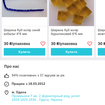
Ширина Куб колір синій
Ширина Куб колір
Шири
кобальт 4*4 мм
бурштиновий 6*6 мм
жовт
30
30
30
₴/упаковка
₴/упаковка
₴
Купити
Купити
Про нас
94% позитивних з 37 відгуків за рік
Працює з 18.03.2012
м. Одеса
Промрынок 7 км, 2 фурнитурный ряд, ролет
1828.1829,1830 , Одеса, Україна