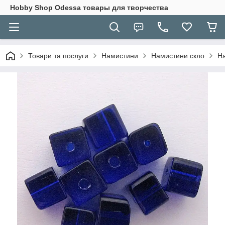
Hobbу Shop Odessa товары для творчества
Товари та послуги
Намистини
Намистини скло
На