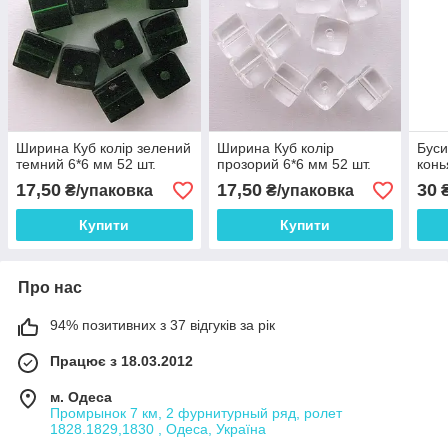
Ширина Куб колір зелений
Ширина Куб колір
Буси
темний 6*6 мм 52 шт.
прозорий 6*6 мм 52 шт.
конь
17,50
17,50
30
₴/упаковка
₴/упаковка
₴
Купити
Купити
Про нас
94% позитивних з 37 відгуків за рік
Працює з 18.03.2012
м. Одеса
Промрынок 7 км, 2 фурнитурный ряд, ролет
1828.1829,1830 , Одеса, Україна