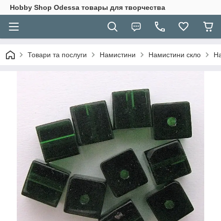
Hobbу Shop Odessa товары для творчества
Товари та послуги
Намистини
Намистини скло
На